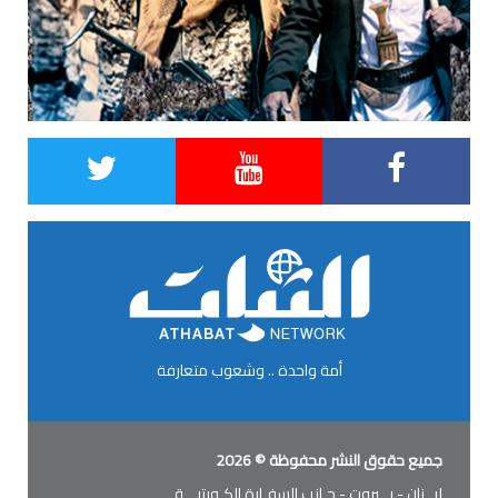
أمة واحدة .. وشعوب متعارفة
جميع حقوق النشر محفوظة © 2026
لبــنان - بــيروت - جـانب السفـارة الكـويتيـــة