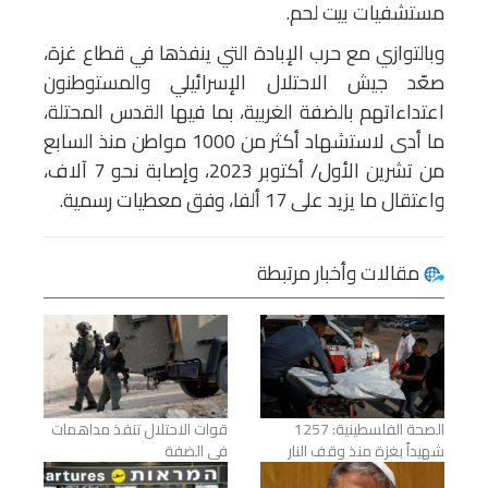
مستشفيات بيت لحم.
وبالتوازي مع حرب الإبادة التي ينفذها في قطاع غزة،
صعّد جيش الاحتلال الإسرائيلي والمستوطنون
اعتداءاتهم بالضفة الغربية، بما فيها القدس المحتلة،
ما أدى لاستشهاد أكثر من 1000 مواطن منذ السابع
من تشرين الأول/ أكتوبر 2023، وإصابة نحو 7 آلاف،
واعتقال ما يزيد على 17 ألفا، وفق معطيات رسمية.
مقالات وأخبار مرتبطة
الصحة الفلسطينية: 1257
قوات الاحتلال تنفذ مداهمات
شهيداً بغزة منذ وقف النار
في الضفة