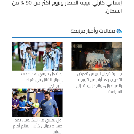
إنساني كارثي نتيجة الحصار ونزوح أكثر من 90 % من
السكان.
مقالات وأخبار مرتبطة
جدارية فيران توريس تتعرض
رد فعل ميسي بعد هدف
للتخريب بعد أيام من تتويجه
إسبانيا القاتل في شباك
بالمونديال.. والجدل يمتد إلى
الأرجنتين
السياسة
أول تعليق من سكالوني بعد
خسارة نهائي كأس العالم أمام
إسبانيا