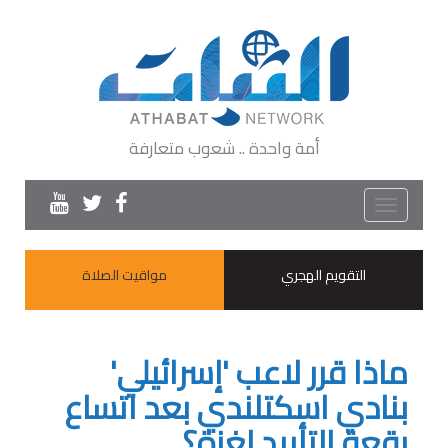
أمة واحدة .. شعوب متعارفة
Toggle
navigation
التقويم الهجري
مواقيت الصلاة
ماذا قرر لاعب 'إسرائيلي'
بنادي اسكتلندي بعد اتساع
رقعة التأييد لغزة؟