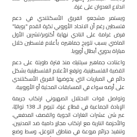
اندلاع العدوان على غزة.
ويستمر مشجعو الفريق الأسكتلندي في دعم
فلسطين رغم أن الاتحاد الأوروبي لكرة القدم "يويفا"
فرض غرامة على النادي نهاية أكتوبر/تشرين الأول
الماضي بسبب تلويح جماهيره بأعلام فلسطين خلال
مباراة بدوري أبطال أوروبا.
واعتادت جماهير سيلتيك منذ فترة طويلة على دعم
القضية الفلسطينية، وترفع الأعلام الفلسطينية بشكل
دائم في المباريات التي يخوضها الفريق الأسكتلندي
على أرضه سواء في المسابقات المحلية أو الأوروبية.
وتواصل قوات الاحتلال الصهيوني ارتكاب جريمة
الإبادة الجماعية في قطاع غزة، لليوم الـ 138 تواليًا،
عبر شن عشرات الغارات الجوية والقصف المدفعي،
والأحزمة النارية مع ارتكاب مجازر دامية ضد المدنيين،
وتنفيذ جرائم مروعة في مناطق التوغل، وسط وضع