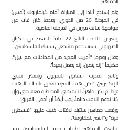
الجماهير.
ولم يُستدع أبادا إلى المباراة أمام كيلمارنوك (أمس)
في المرحلة 26 من الدوري، بعدما كان غاب عن
مواجهة سانت ميرين في المرحلة الماضية.
وتعرض اللاعب البالغ 22 عاماً للضغط في الكيان
الصهيوني بسبب دعم مشجعي سلتيك للفلسطينيين.
وقال رودرجز "أجريت العديد من المحادثات مع لييل"،
مضيفاً "إنه يتمرن، إنه يعمل بعيداً".
وتابع المدرب السابق لليفربول وليستر سيتي
الإنكليزيين "لكن هذه الفترة تتعلق بالحالة الذهنية
وإذا لم تكن جاهزاً، لا يمكنني المخاطرة معه. حتى وإن
كنا ندعم اللاعب دائماً، يجب أيضاً أن أحمي الفريق".
ورفعت جماهير سلتيك لافتات كتبت عليها "فلسطين
حرة" و"النصر للمقاومة".
وتابعت الجماهير إظهار دعمها للفلسطينيين منذ