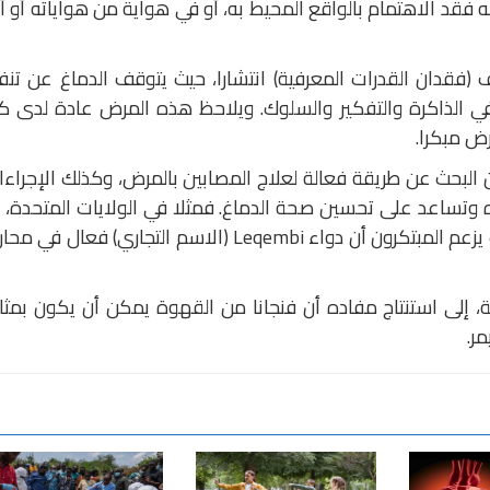
 فقد الاهتمام بالواقع المحيط به، أو في هواية من هواياته أو 
ف (فقدان القدرات المعرفية) انتشارا، حيث يتوقف الدماغ عن تنف
الذاكرة والتفكير والسلوك. ويلاحظ هذه المرض عادة لدى كبا
ض مبكرا.
ن البحث عن طريقة فعالة لعلاج المصابين بالمرض، وكذلك الإجراء
 وتساعد على تحسين صحة الدماغ. فمثلا في الولايات المتحدة، 
مؤخرا اعتماد دواء لعلاج هذا المرض، حيث يزعم المبتكرون أن دواء Leqembi (الاسم التجاري) فعال في 
ة، إلى استنتاج مفاده أن فنجانا من القهوة يمكن أن يكون بمثا
ر.