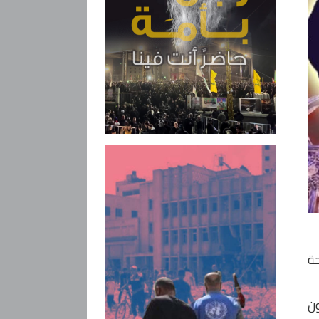
حة
ون