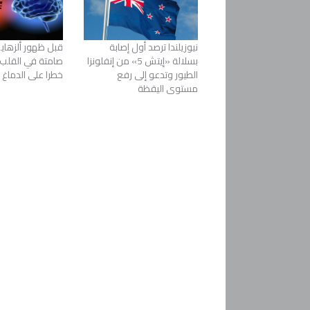
نيوزيلندا ترصد أول إصابة
قبل ظهور ألزهايم
بسلالة «إيتش 5» من إنفلونزا
صامتة في القل
الطيور وتدعو إلى رفع
خطرا على الدماغ
مستوى اليقظة