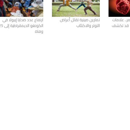
ر.. علامات
تمارين صينية تقلل أعراض
ارتفاع عدد ضحايا إيبولا في
ب قد تكشف
التوتر والاكتئاب
الكونغو الديم
وفاة