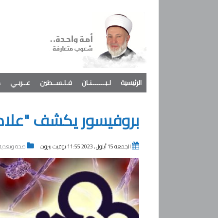
الرئيسية
لـبـــــــنـان
فـلـســطين
عــربـي
د
بروفيسور يكشف "علامة
الجمعة 15 أيلول , 2023 11:55 توقيت بيروت
صحة وتغذية