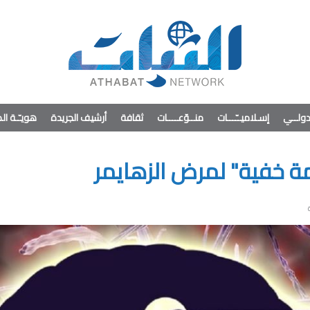
ولــي
إسـلاميــّـــات
منــوّعــــات
ثقافة
أرشيف الجريدة
هويـّـة ا
 خفية" لمرض الزهايمر