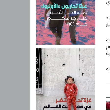
أي
يذ
ر
ات
تم
محاربة
بة