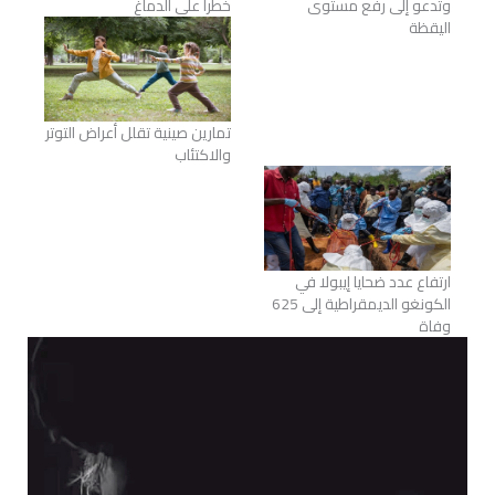
وتدعو إلى رفع مستوى
خطرا على الدماغ
اليقظة
تمارين صينية تقلل أعراض التوتر
والاكتئاب
ارتفاع عدد ضحايا إيبولا في
الكونغو الديمقراطية إلى 625
وفاة