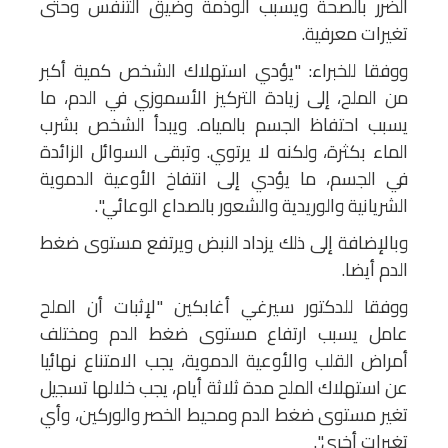
الضرر بالصحة ويسبب الوذمة وضيق التنفس وحتى
تغيرات معرفية.
ووفقا للخبراء: "يؤدي استهلاك الشخص كمية أكبر
من الملح، إلى زيادة التركيز الأسموزي في الدم، ما
يسبب احتفاظ الجسم بالمياه. ويبدأ الشخص بشرب
الماء بكثرة، ولكنه لا يرتوي. وتبقى السوائل الزائدة
في الجسم، ما يؤدي إلى انتفاخ الأوعية الدموية
الشريانية والوريدية والشعور بالصداع الوعائي".
وبالإضافة إلى ذلك يزداد النبض ويرتفع مستوى ضغط
الدم أيضا.
ووفقا للدكتور سيرغي أغابكين "لإثبات أن الملح
عامل يسبب ارتفاع مستوى ضغط الدم ومختلف
أمراض القلب والأوعية الدموية، يجب الامتناع نهائيا
عن استهلاك الملح مدة ثلاثة أيام، يجب خلالها تسجيل
تغير مستوى ضغط الدم ومحيط الخصر والوركين، وأي
تغيرات أخرى".