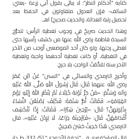
كتابه "أحكام النظر": لا يبالى بقول أبي زرعة -يعني:
السالف- فإن العدول متفاوتون في الحفظ بعد
تحصيل رتبة العدالة، والحديث صحيح] اهـ.
وهذا الحديث صريحٌ في وجوب تغطية الرأس؛ لتحرُّج
السيدة فاطمة رضي الله عنها من كشف رأسها حتى
تغطي رجلها، ولو كان أحد الموضعين أوجب من الآخر
في التغطية، أو كانت تغطية أحدهما واجبة وتغطية
الآخر سنة لقدَّمَتْ الواجبَ بلا حرج.
وأخرج الترمذي والنسائي في "السنن" عَنْ ابْنِ عُمَرَ
رضي الله عنهما قَالَ: قَالَ رَسُولُ اللهِ صَلَّى اللهُ عَلَيْهِ
وآله وَسَلَّمَ: «مَنْ جَرَّ ثَوْبَهُ خُيَلَاءَ لَمْ يَنْظُرِ اللهُ إِلَيْهِ يَوْمَ
القِيَامَةِ»، فَقَالَتْ أُمُّ سَلَمَةَ: فَكَيْفَ يَصْنَعْنَ النِّسَاءُ
بِذُيُولِهِنَّ؟ قَالَ: «يُرْخِينَ شِبْرًا»، فَقَالَتْ: إِذًا تَنْكَشِف
أَقْدَامُهُنَّ، قَالَ: «فَيُرْخِينَهُ ذِرَاعًا، لَا يَزِدْنَ عَلَيْهِ»، قال
الترمذي: هَذَا حَدِيثٌ حَسَنٌ صَحِيحٌ.
قال المباركفوري في "تحفة الأحوذي" (5/ 332، ط. دار