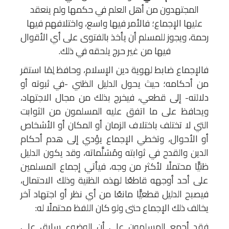
المجتهدون من أهل العلم في حكمها ولم ينعقد
عليها الإجماع؛ فالأمر فيها واسع، واختلافهم فيها
رحمة، ويجوز للمسلم أن يأخذ بالفتوى على أي الأقوال
فيها من غير حرج يلحقه في ذلك.
فالإجماع ضابط لهوية دين الإسلام، وحافظ لِمَا استقر
من أحكامه؛ حيث يحول الدليل الظني -في ثبوته أو
دلالته- إلى قطعي، فيخرج بذلك من مجال الاجتهاد،
ويحافظ على ما اتفق عليه المسلمون من الثوابت
التي لا تختلف باختلاف الزمان أو المكان أو الأشخاص
أو الأحوال، وتخطي الإجماع يؤدي إلى هدم أحكام
الدين والقدح في ثوابته ومُسَلَّماته، وقد يكون الدليل
ظنيًّا محتملًا لأكثر من وجه، فيأتي إجماع المسلمين
على أحد أوجهه قاطعًا لهذه الظنية وذلك الاحتمال،
فيصبح الدليل قطعيًّا مانعًا من أي نظر أو اجتهاد آخر
يخالف ذلك الإجماع حتى ولو كان اللفظ محتملًا له:
فقد أجمع المسلمون على أن الوضوء سابق على