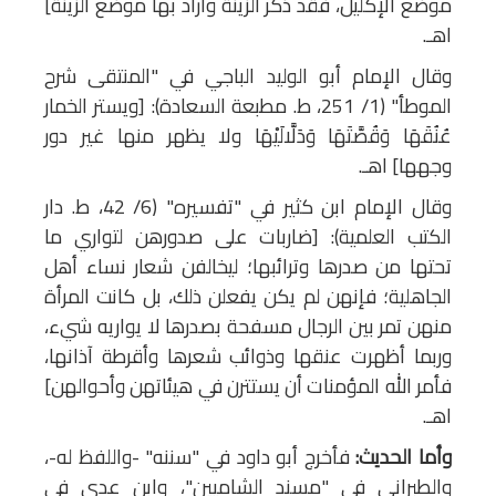
موضع الإكليل، فقد ذكر الزينة وأراد بها موضع الزينة]
اهـ.
وقال الإمام أبو الوليد الباجي في "المنتقى شرح
الموطأ" (1/ 251، ط. مطبعة السعادة): [ويستر الخمار
عُنُقَهَا وَقُصَّتَهَا وَدَلَّالَيْهَا ولا يظهر منها غير دور
وجهها] اهـ.
وقال الإمام ابن كثير في "تفسيره" (6/ 42، ط. دار
الكتب العلمية): [ضاربات على صدورهن لتواري ما
تحتها من صدرها وترائبها؛ ليخالفن شعار نساء أهل
الجاهلية؛ فإنهن لم يكن يفعلن ذلك، بل كانت المرأة
منهن تمر بين الرجال مسفحة بصدرها لا يواريه شيء،
وربما أظهرت عنقها وذوائب شعرها وأقرطة آذانها،
فأمر الله المؤمنات أن يستترن في هيئاتهن وأحوالهن]
اهـ.
وأما الحديث:
فأخرج أبو داود في "سننه" -واللفظ له-،
والطبراني في "مسند الشاميين"، وابن عدي في