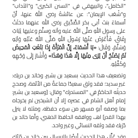
"الكامل"، والبيهقي في "السنن الكبرى" و"الآداب"
و"شُعَب الإيمان": عن عائشةَ رضي اللهُ عنها، أنّ
أسماءَ بنتَ أبي بكر الصِّدِّيق رضي الله عنهما دخلَتْ
على رسول اللهِ صلَّى اللهُ عليه وآله وسلَّم وعليها ثِيَابٌ
رِقَاقٌ، فَأَعْرَضَ عَنْهَا رَسُولُ اللهِ صَلَّى اللهُ عَلَيْهِ وَآلِهِ
وَسَلَّمَ، وَقَالَ:
«يَا أَسْمَاءُ، إِنَّ الْمَرْأَةَ إِذَا بَلَغَتِ الْمَحِيضَ
لَمْ يَصْلُحْ أَنْ يُرَى مِنْهَا إِلَّا هَذَا وَهَذَا»
وَأَشَارَ إِلَى وَجْهِهِ
وَكَفَّيْهِ.
وتضعيف هذا الحديث بسعيد بن بشير، وخالد بن دريك:
غير سديد؛ فقد وثق سعيدًا جماعةٌ من الأئمة، وصحح
حديثَه الحاكمُ في "المستدرك" وقال: [وسعيد بن بشير:
إمام أهل الشام في عصره إلا أن الشيخين لم يخرجاه
بما وصفه أبو مسهر من سوء حفظه، ومثله لا ينزل
بهذا القدر] اهـ، ووافقه الحافظ الذهبي، وأما خالد بن
دُرَيك فقد وثقه النسائي وغير واحد.
وقد عُلِّل هذا الحديث أيضًا بالإرسال بين خالد بن دُرَيْك