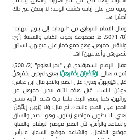
الجيوب، وهذا نص على ستر العورة، والعنق، والصدر.
وفيه نص على إباحة كشف الوجه؛ لا يمكن غير ذلك
أصلًا] اهـ.
وقال الإمام القرطبي في "الهداية إلى بلوغ النهاية"
(8/ 5071، ط. مجموعة بحوث الكتاب والسنة): [أيْ:
وليلقين خمرهن، وهو جمع خمار على جيوبهن، ليسترن
شعورهن وأعناقهن] اهـ.
وقال الإمام السمرقندي في "بحر العلوم" (2/ 508):
[قوله تعالى:
﴿وَلْيَضْرِبْنَ بِخُمُرِهِنَّ﴾
يعني: ليرخين بِخُمُرِهِنَّ
عَلى جُيُوبِهِنَّ، يعني: على الصدر والنحر. قال ابن عباس:
«وكنّ النساء قبل هذه الآية يبدين خمرهن من
ورائهن، كما يصنع النبط، فلما نزلت هذه الآية، سدلن
الخمر على الصدر والنحر». ثم قال: وَلا يُبْدِينَ زِينَتَهُنَّ،
يعني: لا يظهرن مواضع زينتهن، وهو الصدر والساق
والساعد والرأس، لأن الصدر موضع الوشاح، والساق
موضع الخلخال، والسّاعد موضع السوار، والرأس