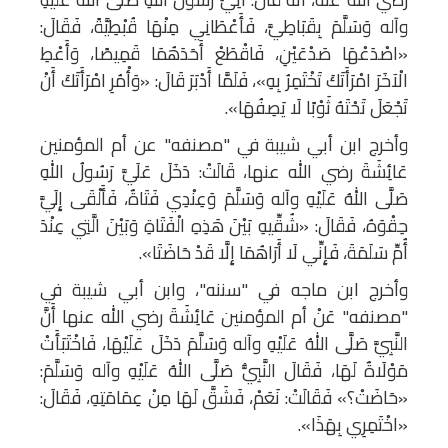
وآله وَسَلَّمَ بِقَبَاطِيَّ، فَأَعْطَانِي مِنْهَا قُبْطِيَّةً، فَقَالَ:
«اصْدَعْهَا صَدْعَيْنِ، فَاقْطَعْ أَحَدَهُمَا قَمِيصًا، وَأَعْطِ
الْآخَرَ امْرَأَتَكَ تَخْتَمِرُ بِهِ»، فَلَمَّا أَدْبَرَ قَالَ: «وَأْمُرِ امْرَأَتَكَ أَنْ
تَجْعَلَ تَحْتَهُ ثَوْبًا لَا يَصِفُهَا».
وأخرج ابن أبي شيبة في "مصنفه" عن أم المؤمنين
عَائِشَةَ رضي الله عنها، قَالَتْ: دَخَلَ عَلَيَّ رَسُولُ اللهِ
صَلَّى اللهُ عَلَيْهِ وآله وَسَلَّمَ وَعِنْدِي فَتَاةٌ، فَأَلْقَى إِلَيَّ
حِقْوَهُ، فَقَالَ: «شُقِّيهِ بَيْنَ هَذِهِ الْفَتَاةِ وَبَيْنَ الَّتِي عِنْدَ
أُمِّ سَلَمَةَ، فَإِنِّي لَا أَرَاهُمَا إِلَّا قَدْ حَاضَتَا».
وأخرج ابن ماجه في "سننه"، وابن أبي شيبة في
"مصنفه" عَنْ أم المؤمنين عَائِشَةَ رضي الله عنها أَنَّ
النَّبِيَّ صَلَّى اللهُ عَلَيْهِ وآله وَسَلَّمَ دَخَلَ عَلَيْهَا، فَاخْتَبَأَتْ
مَوْلَاةٌ لَهَا، فَقَالَ النَّبِيُّ صَلَّى اللهُ عَلَيْهِ وآله وَسَلَّمَ:
«حَاضَتْ؟» فَقَالَتْ: نَعَمْ، فَشَقَّ لَهَا مِنْ عِمَامَتِهِ، فَقَالَ:
«اخْتَمِرِي بِهَذَا».