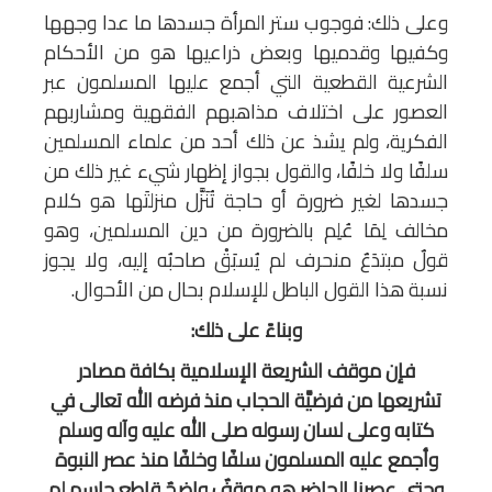
وعلى ذلك: فوجوب ستر المرأة جسدها ما عدا وجهها
وكفيها وقدميها وبعض ذراعيها هو من الأحكام
الشرعية القطعية التي أجمع عليها المسلمون عبر
العصور على اختلاف مذاهبهم الفقهية ومشاربهم
الفكرية، ولم يشذ عن ذلك أحد من علماء المسلمين
سلفًا ولا خلفًا، والقول بجواز إظهار شيء غير ذلك من
جسدها لغير ضرورة أو حاجة تُنَزَّل منزلتَها هو كلام
مخالف لِمَا عُلِم بالضرورة من دين المسلمين، وهو
قولٌ مبتدَعٌ منحرف لم يُسبَقْ صاحبُه إليه، ولا يجوز
نسبة هذا القول الباطل للإسلام بحال من الأحوال.
وبناءً على ذلك:
فإن موقف الشريعة الإسلامية بكافة مصادر
تشريعها من فرضيَّة الحجاب منذ فرضه الله تعالى في
كتابه وعلى لسان رسوله صلى الله عليه وآله وسلم
وأجمع عليه المسلمون سلفًا وخلفًا منذ عصر النبوة
وحتى عصرنا الحاضر هو موقفٌ واضحٌ قاطع حاسم لم