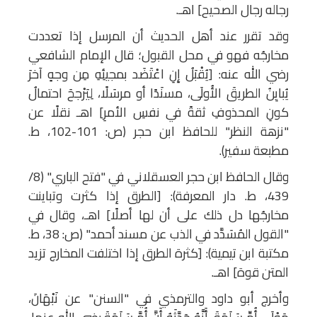
رجاله رجال الصحيح] اهـ.
وقد تقرر عند أهل الحديث أن المرسل إذا تعددت
مخارجُه فهو في محل القبول؛ قال الإمام الشافعي
رضي الله عنه: [يُقْبَلُ إِنِ اعْتَضَد بمجيئِهِ مِن وجهٍ آخرَ
يُبايِنُ الطريقَ الأُولَى، مسنَدًا أو مرسَلًا، لِيَرْجحَ احتمالُ
كونِ المحذوفِ ثقةً في نفسِ الأمرِ] اهـ نقلًا عن
"نزهة النظر" للحافظ ابن حجر (ص: 101-102، ط.
مطبعة سفير).
وقال الحافظ ابن حجر العسقلاني في "فتح الباري" (8/
439، ط. دار المعرفة): [الطرق إذا كثرت وتباينت
مخارجُها دل ذلك على أن لها أصلًا] اهـ، وقال في
"القول المُسَدَّد في الذب عن مسند أحمد" (ص: 38، ط.
مكتبة ابن تيمية): [كثرة الطرق إذا اختلفت المخارج تزيد
المتن قوة] اهـ.
وأخرج أبو داود والترمذي في "السنن" عن نَبْهَانَ،