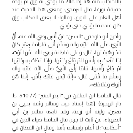
بالاحتجاب منه هنا إذا ملك ما يؤدي به وإن لم يؤده
حقيقةً تورعًا، قال الترمذي: ومعنى هذا الحديث عند
أهل العلم على التورع، وقالوا: لا يعتق المكاتب وإن
كان عنده ما يؤدي حتى يؤدي.
وأخرج أبو داود في "السنن" عَنْ أَنَسٍ رضي الله عنه، أَنَّ
النَّبِيَّ صَلَّى اللهُ عَلَيْهِ وآله وَسَلَّمَ أَتَى فَاطِمَةَ بِعَبْدٍ كَانَ
قَدْ وَهَبَهُ لَهَا، قَالَ: وَعَلَى فَاطِمَةَ رَضِيَ اللهُ عَنْهَا ثَوْبٌ،
إِذَا قَنَّعَتْ بِهِ رَأْسَهَا لَمْ يَبْلُغْ رِجْلَيْهَا، وَإِذَا غَطَّتْ بِهِ رِجْلَيْهَا
لَمْ يَبْلُغْ رَأْسَهَا، فَلَمَّا رَأَى النَّبِيُّ صَلَّى اللهُ عَلَيْهِ وآله
وَسَلَّمَ مَا تَلْقَى قَالَ: «إِنَّهُ لَيْسَ عَلَيْكِ بَأْسٌ، إِنَّمَا هُوَ
أَبُوكِ وَغُلَامُكِ».
قال الحافظ ابن الملقن في "البدر المنير" (7/ 510، ط.
دار الهجرة): [هذا إسناد جيد، وسالم وثقه يحيى بن
معين، ولينه أبو زرعة، وقد تابعه سلام بن أبي
الصهباء، عن ثابت لا جرم، قال الحافظ ضياء الدين في
"أحكامه": لا أعلم بإسناده بأسا. وقال ابن القطان في