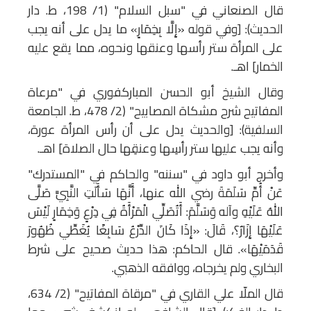
قال الصنعاني في "سبل السلام" (1/ 198، ط. دار
الحديث): [وفي قوله «إِلَّا بِخِمَارٍ» ما يدل على أنه يجب
على المرأة ستر رأسها وعنقها ونحوه، مما يقع عليه
الخمار] اهـ.
وقال الشيخ أبو الحسن المباركفوري في "مرعاة
المفاتيح شرح مشكاة المصابيح" (2/ 478، ط. الجامعة
السلفية): [والحديث يدل على أن رأس المرأة عورة،
وأنه يجب عليها ستر رأسِها وعنقِها حال الصلاة] اهـ.
وأخرج أبو داود في "سننه" والحاكم في "المستدرك"
عَنْ أُمِّ سَلَمَةَ رضي الله عنها، أَنَّهَا سَأَلَتِ النَّبِيَّ صَلَّى
اللهُ عَلَيْهِ وآله وَسَلَّمَ: أَتُصَلِّي الْمَرْأَةُ فِي دِرْعٍ وَخِمَارٍ لَيْسَ
عَلَيْهَا إِزَارٌ؟، قَالَ: «إِذَا كَانَ الدِّرْعُ سَابِغًا يُغَطِّي ظُهُورَ
قَدَمَيْهَا». قال الحاكم: هذا حديث صحيح على شرط
البخاري ولم يخرجاه، ووافقه الذهبي.
قال الملّا علي القاري في "مرقاة المفاتيح" (2/ 634،