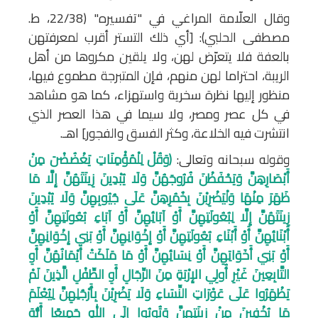
وقال العلّامة المراغي في "تفسيره" (22/38، ط.
مصطفى الحلبي): [أي ذلك التستر أقرب لمعرفتهن
بالعفة فلا يتعرّض لهن، ولا يلقين مكروها من أهل
الريبة، احتراما لهن منهم، فإن المتبرجة مطموع فيها،
منظور إليها نظرة سخرية واستهزاء، كما هو مشاهد
في كل عصر ومصر، ولا سيما في هذا العصر الذي
انتشرت فيه الخلاعة، وكثر الفسق والفجور] اهـ.
وقوله سبحانه وتعالى:
﴿وَقُلْ لِلْمُؤْمِنَاتِ يَغْضُضْنَ مِنْ
أَبْصَارِهِنَّ وَيَحْفَظْنَ فُرُوجَهُنَّ وَلَا يُبْدِينَ زِينَتَهُنَّ إِلَّا مَا
ظَهَرَ مِنْهَا وَلْيَضْرِبْنَ بِخُمُرِهِنَّ عَلَى جُيُوبِهِنَّ وَلَا يُبْدِينَ
زِينَتَهُنَّ إِلَّا لِبُعُولَتِهِنَّ أَوْ آبَائِهِنَّ أَوْ آبَاءِ بُعُولَتِهِنَّ أَوْ
أَبْنَائِهِنَّ أَوْ أَبْنَاءِ بُعُولَتِهِنَّ أَوْ إِخْوَانِهِنَّ أَوْ بَنِي إِخْوَانِهِنَّ
أَوْ بَنِي أَخَوَاتِهِنَّ أَوْ نِسَائِهِنَّ أَوْ مَا مَلَكَتْ أَيْمَانُهُنَّ أَوِ
التَّابِعِينَ غَيْرِ أُولِي الإِرْبَةِ مِنَ الرِّجَالِ أَوِ الطِّفْلِ الَّذِينَ لَمْ
يَظْهَرُوا عَلَى عَوْرَاتِ النِّسَاءِ وَلَا يَضْرِبْنَ بِأَرْجُلِهِنَّ لِيُعْلَمَ
مَا يُخْفِينَ مِنْ زِينَتِهِنَّ وَتُوبُوا إِلَى اللهِ جَمِيعًا أَيُّهَ