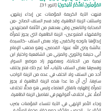
المُؤْمِنُونَ لَعَلَّكُمْ تُفْلِحُونَ﴾
[النور: 31].
فنهت الآية الكريمة المؤمنات عن إبداء زينتهن،
واستثنت الزينة الظاهرة، وقد فسر السلف الصالح -مِن
الصحابة والتابعين ومَن بعدهم من الأئمة المجتهدين
والفقهاء المتبوعين- الزينة الظاهرة التي يجوز للمرأة
إبداؤها بالوجه والكفين، وزاد بعض السلف -كالسيدة
عائشة رضي الله عنها- القدمين، وهو مذهب الإمام
أبي حنيفة والثوري والمزني من الشافعية واختيار ابن
تيمية من الحنابلة، وبعضهم زاد موضع السوار،
وفسرها بعض السلف بالثياب، أما غير ذلك فلم يختلف
أحد من السلف ولا الخلف في عده من الزينة الواجب
سترها، أي أن ما عدا هذه الزينة الظاهرة لا يجوز
للمرأة إظهاره باتفاق العلماء وليس هو محلًّا للخلاف
أصلًا على اختلاف أقوالهم في تفاصيل الزينة الظاهرة.
وجاء الأمر الإلهي في الآية للنساء المؤمنات بضرب
الخُمُر على الجيوب، والخُمُر: جمع خِمَار، وخمار المرأة في