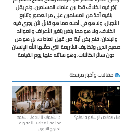
يَجْرِ فيه الخلافُ قطُّ بين علماء المسلمين، ولم يقل
بنفيه أحدٌ من المسلمين على مر العصور وتتابع
الأجيال، ولا هو في أصله مما هو قابلٌ لأن يجري فيه
الخلاف، ولا هو مما يتغير بتغير الأعراف والعوائد
والبلدان؛ فلم يكن أبدًا من قبيل العادات، بل هو من
صميم الدين وتكاليف الشريعة التي حمَّلها الله الإنسان
دون سائر الكائنات، وهو سائله عنها يوم القيامة
مقالات وأخبار مرتبطة
هل يتعارض الإسلام والعلم؟
رد الشبهات || الرد على شبهة
مخالفة المذاهب الفقهية
للمنهج النبوي