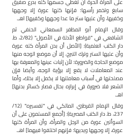
على المرأة الحرة أن تغطي جسمها كله بدرع صفيق
سابغ وتخمر رأسها؛ فإنها كلها عورة إلا وجهها
وكفيها، وأن عليها ستر ما عدا وجهها وكفيها] اهـ.
وقال الإمام أبو المظفر السمعاني الحنفي ثم
الشافعي في "قواطع الأدلة في الأصول" (2/82، ط.
دار الكتب العلمية): [الأصل أن بدن المرأة كله عورة
وأن عليها الستر وترك التبرج، إلا أن موضع الوجه منها
موضع الحاجة والضرورة؛ لأن إثبات عينها والمعرفة بها
عند المعاملات لا يقع إلا برؤية الوجه، وأيضا فإن
مصلحتها في أسباب معاملتها لا يكمل إلا بذلك، وأما
الشعر فلا ضرورة في إبرازه بحال فصار كسائر بدنها]
اهـ.
وقال الإمام القرطبي المالكي في "تفسيره" (12/
237، ط. دار الكتب المصرية): [أجمع المسلمون على أن
السوأتين عورة من الرجل والمرأة، وأن المرأة كلها
عورة، إلا وجهها ويديها؛ فإنهم اختلفوا فيهما] اهـ.