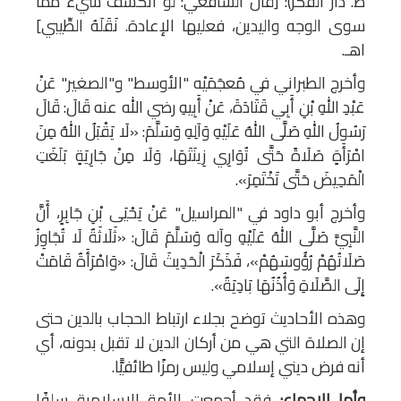
ط. دار الفكر): [قال الشافعي: لو انكشف شيء مما
سوى الوجه واليدين، فعليها الإعادة. نَقَلَهُ الطِّيبي]
اهـ.
وأخرج الطبراني في مُعجَمَيْه "الأوسط" و"الصغير" عَنْ
عَبْدِ اللهِ بْنِ أَبِي قَتَادَةَ، عَنْ أَبِيهِ رضي الله عنه قَالَ: قَالَ
رَسُولُ اللهِ صَلَّى اللهُ عَلَيْهِ وَآلِهِ وَسَلَّمَ: «لَا يَقْبَلُ اللهُ مِنَ
امْرَأَةٍ صَلَاةً حَتَّى تُوَارِي زِينَتَهَا، وَلَا مِنْ جَارِيَةٍ بَلَغَتِ
الْمَحِيضَ حَتَّى تَخْتَمِرَ».
وأخرج أبو داود في "المراسيل" عَنْ يَحْيَى بْنِ جَابِرٍ، أَنَّ
النَّبِيَّ صَلَّى اللهُ عَلَيْهِ وآله وَسَلَّمَ قَالَ: «ثَلَاثَةٌ لَا تُجَاوِزُ
صَلَاتُهُمْ رُؤُوسَهُمْ»، فَذَكَرَ الْحَدِيثَ قَالَ: «وَامْرَأَةٌ قَامَتْ
إِلَى الصَّلَاةِ وَأُذُنُهَا بَادِيَةٌ».
وهذه الأحاديث توضح بجلاء ارتباط الحجاب بالدين حتى
إن الصلاة التي هي من أركان الدين لا تقبل بدونه، أي
أنه فرض ديني إسلامي وليس رمزًا طائفيًّا.
وأما الإجماع:
فقد أجمعت الأمة الإسلامية سلفًا