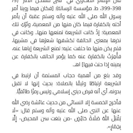
قال الإمام الطحاوي في "شرح مشكل الآثار" (5/
398-399، ط. مؤسسة الرسالة): [فكان فيما روينا أمر
رسول الله صلى الله عليه وآله وسلم عقبة أن يأمر
أخته بالكفارة فيما كان منها من المعصية، وتَرْكِ تلك
المعصية؛ إذْ كانت الشريعة تمنعها منها.. وكانت في
نذرها بمعنى الحالفة لكشفها شعرَها في مشيها،
فلم يكن منها ما حلفت عليه؛ لمنع الشريعة إياها عنه،
فأُمِرَتْ بالكفارة عنه كما يؤمر الحالف بالكفارة عن
يمينه إذا حنث فيها] اهـ.
وقد بلغ من أهمية حجاب المسلمة أن ارتبط في
الشريعة ارتباطًا وثيقًا بالصلاة؛ بحيث إنها لا تقبل
بدونه، أي أنه فرض ديني إسلامي وليس رمزًا طائفيًّا.
فأخرج الخمسة إلا النسائي من حديث عائشة رضي الله
عنها عن النبي صلى الله عليه وآله وسلم قال: «لَا
يَقْبَلُ اللهُ صَلَاةَ حَائِضٍ -من بلغت سن المحيض- إِلَّا
بِخِمَارٍ».