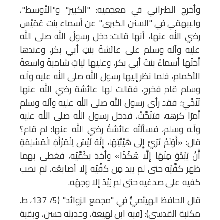
وأخرج الطبراني في معجميه: "الكبير" و"الأوسط"،
والبيهقي في "السنن الكبرى" عن أسماء بنت عُمَيْس
رضي الله عنها، أنها قالت: دخل رسولُ الله صلى الله
عليه وآله وسلم على عائشةَ بنتِ أبي بكر، وعندها
أختُها أسماءُ بنتُ أبي بكر، وعليها ثيابٌ شاميةٌ واسعةُ
الأكمام، فلما نظر إليها رسول الله صلى الله عليه وآله
وسلم قام فخرج، فقالت لها عائشة رضي الله عنها
تَنَحَّيْ؛ فقد رأى رسول الله صلى الله عليه وآله وسلم
أمرًا كرهه، فتنَحَّتْ، فدخل رسول الله صلى الله عليه
وآله وسلم، فسألَتْه عائشةُ رضي الله عنها: لم قام؟
قال: «أَوَلَمْ تَرَيْ إِلَى هَيْئَتِهَا، إِنَّهُ لَيْسَ لِلْمَرْأَةِ الْمُسْلِمَةِ
أَنْ يَبْدُوَ مِنْهَا إِلَّا هَكَذَا» وأخذ بكُمَّيْه، فغطى بهما
ظهر كفَّيْه حتى لم يبد مِن كفَّيْه إلا أصابعُه، ثم نصب
كفيه على صدغيه حتى لم يَبْدُ إلا وجهُه.
قال الحافظ الهيثميُّ في "مجمع الزوائد" (5/ 137، ط.
مكتبة القدسي): [فيه ابن لهيعة، وحديثه حسن، وبقية