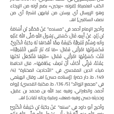
الكتب العلمية): [قوله: «يرخين» بضم أوله من الإرخاء
وهو الإرسال أي يرسلن من ثيابهن (شبرا) أي من
نصف الساقين] اهـ.
وأخرج الإمام أحمد في "مسنده" عَنْ مُحَمَّدِ بْنِ أُسَامَةَ
بْنِ زَيْدٍ، عَنْ أَبِيهِ، قَالَ: كَسَانِي رَسُولُ اللهِ صَلَّى اللهُ عَلَيْهِ
وآله وَسَلَّمَ قُبْطِيَّةً كَثِيفَةً مِمَّا أَهْدَاهَا لَهُ دِحْيَةُ الْكَلْبِيُّ،
فَكَسَوْتُهَا امْرَأَتِي فَقَالَ: «مَا لَكَ لَمْ تَلْبَسِ الْقُبْطِيَّةَ»
قُلْتُ: كَسَوْتُهَا امْرَأَتِي. فَقَالَ: «مُرْهَا فَلْتَجْعَلْ تَحْتَهَا
غِلَالَةً، فَإِنِّي أَخَافُ أَنْ تَصِفَ عِظَامَهَا». قال الحافظ
ضياء الدين المقدسي في "الأحاديث المختارة" (4/
149، ط. دار خضر): [إسناده حسن] اهـ، وقال الهيثمي
في "مجمع الزوائد" (5/ 136، ط. مكتبة القدسي): [رواه
أحمد، والطبراني، وفيه عبد الله بن محمد بن عقيل،
وحديثه حسن وفيه ضعف، وبقية رجاله ثقات] اهـ.
وأخرج أبو داود في "سننه" عَنْ دِحْيَةَ بْنِ خَلِيفَةَ الْكَلْبِيِّ
رضي الله عنه، أَنَّهُ قَالَ: أُتِيَ رَسُولُ اللهِ صَلَّى اللهُ عَلَيْهِ