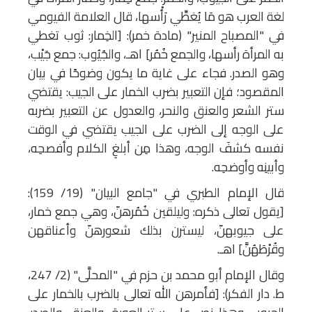
لغة العرب هو مَا يُغطِّي رَأْسها، قال العلامة الفيومي
في "المصباح المنير" (مادة خمر): [الخِمار: ثوب تغطي
به المرأة رأسها، والجمع خُمُر] اهـ، والجُيُوب: جمع جَيْب،
وهو الصدر. فجاء على غاية ما يكون وضوحًا في بيان
المقصود؛ فإن التعبير بضرب الخمار على الجيب: يقتضي
ستر الشعر والعنق والنحر، والعدول عن التعبير بضربه
على الوجه إلى الضرب على الجيب يقتضي في الوقت
نفسه كشفَ الوجه، وهذا مِن أبلغِ الكلام وأفصحِه،
وأبينِه وأوضحِه.
قال الإمام الطبري في "جامع البيان" (19/ 159):
[يقول تعالى ذكره: وليلقين خُمُرهنّ، وهي جمع خمار،
على جيوبهنّ، ليسترن بذلك شعورهنّ وأعناقهن
وقُرْطَهُنَّ] اهـ.
وقال الإمام أبو محمد بن حزم في "المحلَّى" (2/ 247،
ط. دار الفكر): [فأمرهن الله تعالى بالضرب بالخمار على