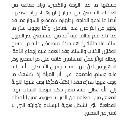
جسمَها ما عدا الوجهَ والكفين، وزاد جماعة من
العلماء القَدَمَين في جواز إظهارهما، وزاد بعضهم
أيضًا ما تدعو الحاجة لإظهاره كموضع السوار وما قد
يظهر مِن الذراعين عند التعامل، وأمّا وجوب ستر ما
عدا ذلك فلم يخالف فيه أحد من المسلمين عبر القرون
سلفًا ولا خلفًا؛ إذْ هو حكمٌ منصوصٌ عليه في صريح
الوحْيَيْن الكتاب والسنة، وقد انعقد عليه إجماع الأمة،
وبذلك تواتَرَ عملُ المسلمين كافة على مر العصور وكر
الدهور مِن لَدُنْ عهد سيدنا رسول الله صلى الله عليه
وآله وسلم، وأجمعوا على أن المرأة إذا كشفَتْ ما
وجب عليها سترُه فقد ارتكبَتْ مُحرَّمًا يجب عليها التوبةُ
إلى الله تعالى منه، فصار حكم فرضية الحجاب بهذا
المعنى من المعلوم من الدين بالضرورة، ومن الأحكام
القطعية التي تشكل هوية الإسلام وثوابته التي لا
تتغير عبر العصور.