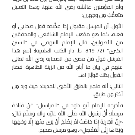
وأم المؤمنين عائشة رضي الله عنها، وهذا التعليل
متعقَّبٌ مِن وجهين:
الأول: أن المرسل مقبول إذا عضَّده قول صحابي أو
فعله، كما هو مذهب الإمام الشافعي والمحققين
من الأصوليين، قال الإمام البيهقي في "السنن
الكبرى" (2/ 319، ط. دار الكتب العلمية): [مع هذا
المُرسَل قولُ مَن مضى مِن الصحابة رضي الله تعالى
عنهم في بيان ما أباح الله من الزينة الظاهرة، فصار
القولُ بذلك قويًّا] اهـ.
الثاني: أنه منجبر بالطرق الأخرى للحديث؛ حيث ورد مِن
أكثر مِن طريق:
فأخرجه الإمام أبو داود في "المراسيل" عَنْ قَتَادَةَ
مرسلًا: أَنَّ رَسُولَ اللهِ صَلَّى اللهُ عَلَيْهِ وآله وَسَلَّمَ قَالَ:
«إِنَّ الْجَارِيَةَ إِذَا حَاضَتْ لَمْ يَصْلُحْ أَنْ يُرَى مِنْهَا إِلَّا وَجْهُهَا
وَيَدَاهَا إِلَى الْمَفْصِلِ»، وهو مرسل صحيح.