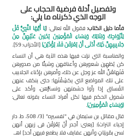
وتفصيل أدلة فرضية الحجاب على
الوجه الذي ذكرناه ما يلي:
فأما دليل الكتاب:
فقول الله تعالى: ﴿
يَا أَيُّهَا النَّبِيُّ قُلْ
لِأَزْوَاجِكَ وَبَنَاتِكَ وَنِسَاءِ الْمُؤْمِنِينَ يُدْنِينَ عَلَيْهِنَّ مِنْ
جَلَابِيبِهِنَّ ذَلِكَ أَدْنَى أَنْ يُعْرَفْنَ فَلَا يُؤْذَيْنَ﴾
[الأحزاب: 59].
والمناسبة التي نزلت فيها هذه الآية هي أن النساء
كن يُظهِرن شعورهن وأعناقهن وشيئًا من صدورهن
فَنَهاهُنَّ الله عز وجل عن ذلك، وأمرهن بإدْناء الجلابيب
على تلك المواضع التي يكشِفْنَها؛ حتى ينكف عنهن
الفُساق إذا رأوا حشمتهن وتستُّرَهن، وأكد على
شمول الحكم فيها لكل أفراد النساء بقوله تعالى:
﴿وَنِسَاءِ الْمُؤْمِنِينَ﴾
.
قال مقاتل بن سليمان في "تفسيره" (3/ 508، ط. دار
إحياء التراث): [يعنى: أجدر أَنْ يُعْرَفْنَ فى زيهن أنهن
لسن بمُرِبيَاتٍ وأنهن عفايف فلا يطمع فيهن أحد] اهـ.