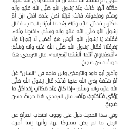
مَوْلَى أُمِّ سَلَمَةَ، أَنَّهُ حَدَّثَهُ أَنَّ أُمَّ سَلَمَةَ رضي الله عنها،
حَدَّثَتْهُ أَنَّهَا كَانَتْ عِنْدَ رَسُولِ اللهِ صَلَّى اللهُ عَلَيْهِ وآله
وَسَلَّمَ وَمَيْمُونَةَ. قَالَتْ: فَبَيْنَا نَحْنُ عِنْدَهُ أَقْبَلَ ابْنُ أُمِّ
مَكْتُومٍ فَدَخَلَ عَلَيْهِ وَذَلِكَ بَعْدَ مَا أُمِرْنَا بِالحِجَابِ، فَقَالَ
رَسُولُ اللهِ صَلَّى اللهُ عَلَيْهِ وآله وَسَلَّمَ: «احْتَجِبَا مِنْهُ»،
فَقُلْتُ: يَا رَسُولَ اللهِ، أَلَيْسَ هُوَ أَعْمَى لَا يُبْصِرُنَا وَلَا
يَعْرِفُنَا؟ فَقَالَ رَسُولُ اللهِ صَلَّى اللهُ عَلَيْهِ وآله وَسَلَّمَ:
«أَفَعَمْيَاوَانِ أَنْتُمَا! أَلَسْتُمَا تُبْصِرَانِهِ!». قال الترمذي: هَذَا
حَدِيثٌ حَسَنٌ صَحِيحٌ.
وأخرج أبو داود والترمذي وابن ماجه في "السنن" عَنْ
أُمِّ سَلَمَةَ رضي الله عنها قَالَتْ: قَالَ رَسُولُ اللهِ صَلَّى
اللهُ عَلَيْهِ وآله وَسَلَّمَ:
«إِذَا كَانَ عِنْدَ مُكَاتَبِ إِحْدَاكُنَّ مَا
يُؤَدِّي فَلْتَحْتَجِبْ مِنْهُ
». قال الترمذي: هَذَا حَدِيثٌ حَسَنٌ
صَحِيحٌ.
وفي هذا الحديث دليلٌ على وجوب احتجاب المرأة عن
الرجل ما لم يكن مملوكًا لها، وأنها إنما أُمِرت