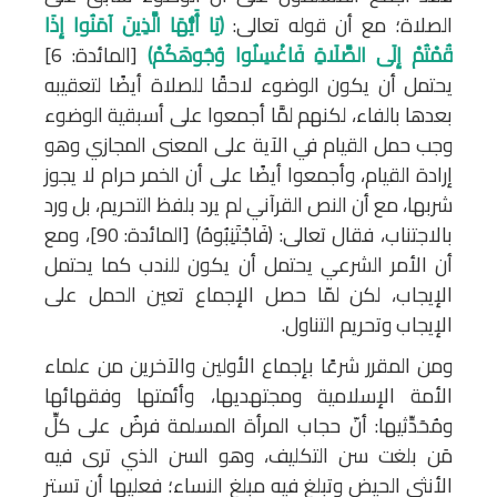
الصلاة؛ مع أن قوله تعالى:
﴿يَا أَيُّهَا الَّذِينَ آمَنُوا إِذَا
قُمْتُمْ إِلَى الصَّلَاةِ فَاغْسِلُوا وُجُوهَكُمْ﴾
[المائدة: 6]
يحتمل أن يكون الوضوء لاحقًا للصلاة أيضًا لتعقيبه
بعدها بالفاء، لكنهم لمَّا أجمعوا على أسبقية الوضوء
وجب حمل القيام في الآية على المعنى المجازي وهو
إرادة القيام، وأجمعوا أيضًا على أن الخمر حرام لا يجوز
شربها، مع أن النص القرآني لم يرد بلفظ التحريم، بل ورد
بالاجتناب، فقال تعالى: ﴿فَاجْتَنِبُوهُ﴾ [المائدة: 90]، ومع
أن الأمر الشرعي يحتمل أن يكون للندب كما يحتمل
الإيجاب، لكن لمّا حصل الإجماع تعين الحمل على
الإيجاب وتحريم التناول.
ومن المقرر شرعًا بإجماع الأولين والآخرين من علماء
الأمة الإسلامية ومجتهديها، وأئمتها وفقهائها
ومُحَدِّثيها: أنّ حجاب المرأة المسلمة فرضٌ على كلِّ
مَن بلغت سن التكليف، وهو السن الذي ترى فيه
الأنثى الحيض وتبلغ فيه مبلغ النساء؛ فعليها أن تستر