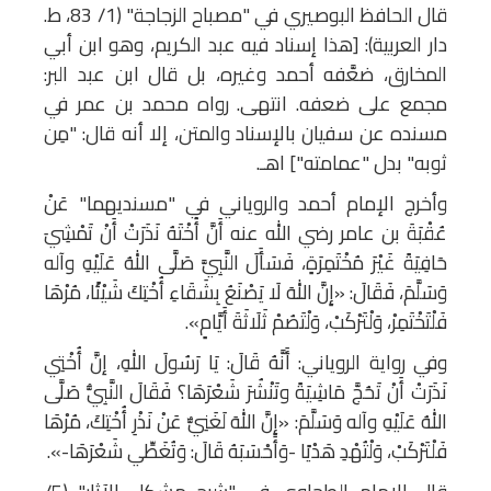
قال الحافظ البوصيري في "مصباح الزجاجة" (1/ 83، ط.
دار العربية): [هذا إسناد فيه عبد الكريم، وهو ابن أبي
المخارق، ضعَّفه أحمد وغيره، بل قال ابن عبد البر:
مجمع على ضعفه. انتهى. رواه محمد بن عمر في
مسنده عن سفيان بالإسناد والمتن، إلا أنه قال: "مِن
ثوبه" بدل "عمامته"] اهـ.
وأخرج الإمام أحمد والروياني في "مسنديهما" عَنْ
عُقْبَةَ بن عامر رضي الله عنه أَنَّ أُخْتَهُ نَذَرَتْ أَنْ تَمْشِيَ
حَافِيَةً غَيْرَ مُخْتَمِرَةٍ، فَسَأَلَ النَّبِيَّ صَلَّى اللهُ عَلَيْهِ وآله
وَسَلَّمَ، فَقَالَ: «إِنَّ اللهَ لَا يَصْنَعُ بِشَقَاءِ أُخْتِكَ شَيْئًا، مُرْهَا
فَلْتَخْتَمِرْ، وَلْتَرْكَبْ، وَلْتَصُمْ ثَلَاثَةَ أَيَّامٍ».
وفي رواية الروياني: أَنَّهُ قَالَ: يَا رَسُولَ اللهِ، إنَّ أُخْتِي
نَذَرَتْ أَنْ تَحُجَّ مَاشِيَةً وتَنْشُرَ شَعْرَهَا؟ فَقَالَ النَّبِيُّ صَلَّى
اللهُ عَلَيْهِ وآله وَسَلَّمَ: «إِنَّ اللهَ لَغَنِيٌّ عَنْ نَذْرِ أُخْتِكَ، مُرْهَا
فَلْتَرْكَبْ، وَلْتُهْدِ هَدْيًا -وَأَحْسَبَهُ قَالَ: وَتُغَطِّي شَعْرَهَا-».