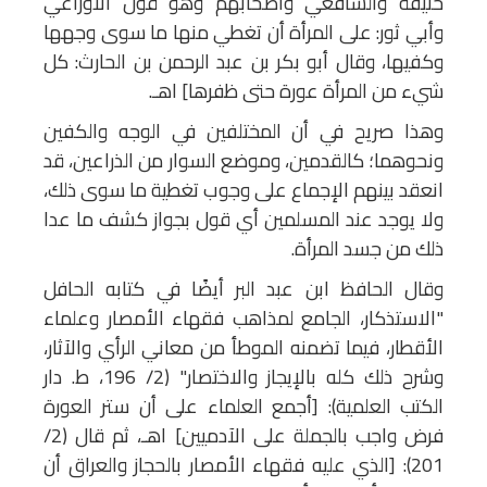
حنيفة والشافعي وأصحابهم وهو قول الأوزاعي
وأبي ثور: على المرأة أن تغطي منها ما سوى وجهها
وكفيها، وقال أبو بكر بن عبد الرحمن بن الحارث: كل
شيء من المرأة عورة حتى ظفرها] اهـ.
وهذا صريح في أن المختلفين في الوجه والكفين
ونحوهما؛ كالقدمين، وموضع السوار من الذراعين، قد
انعقد بينهم الإجماع على وجوب تغطية ما سوى ذلك،
ولا يوجد عند المسلمين أي قول بجواز كشف ما عدا
ذلك من جسد المرأة.
وقال الحافظ ابن عبد البر أيضًا في كتابه الحافل
"الاستذكار، الجامع لمذاهب فقهاء الأمصار وعلماء
الأقطار، فيما تضمنه الموطأ من معاني الرأي والآثار،
وشرح ذلك كله بالإيجاز والاختصار" (2/ 196، ط. دار
الكتب العلمية): [أجمع العلماء على أن ستر العورة
فرض واجب بالجملة على الآدميين] اهـ، ثم قال (2/
201): [الذي عليه فقهاء الأمصار بالحجاز والعراق أن