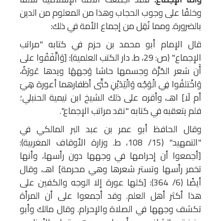
وخلفًا على وجوب الحجاب وهذا من المعلوم من الدين
بالضرورة. ومما نُقِل من إجماع الأمة في ذلك:
قال الإمام أبو محمد بن حزم في كتابه "مراتب
الإجماع" (ص: 29، ط. دار الكتب العلمية): [وَاتَّفَقُوا على
أَن شعر الحُرَّة وجسمها حاشا وَجههَا ويدها عَورَةٌ،
وَاخْتلفُوا فِي الْوَجْه وَالْيَدَيْنِ حَتَّى أظفارهما أعورة هِيَ
أم لَا] اهـ، وأقره على ذلك الشيخ ابن تيمية الحنبلي؛
فلم يتعقبه في كتابه "نقد مراتب الإجماع".
وقال الحافظ أبو عمر بن عبد البر المالكي في
"التمهيد" (15/ 108، ط. وزارة الأوقاف المغربية):
[أجمعوا أن إحرامها في وجهها دون رأسها، وأنها
تخمر رأسها وتستر شعرها وهي محرمة] اهـ، وقال
أيضًا (6/ 364): [كلها عورة إلا الوجه والكفين على
هذا أكثر أهل العلم. وقد أجمعوا على أن المرأة
تكشف وجهها في الصلاة والإحرام. وقال مالك وأبو