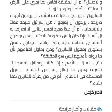
والاحتلال؟ أم أن الحقيقة تُقاس بما يجري على الأرض
لا بما يُقال أمام الوفود والزوار؟
اللبنانيون لا يريدون خطابات مطمئنة ، بل يريدون أجوبة
صريحة . يريدون أن يعرفوا : هل إسرائيل ملزمة فعلاً
بالانسحاب ، أم أن هذا مجرد تفسير لبناني لا تعترف به
تل أبيب؟ وإذا كان رئيس حكومة الاحتلال يعلن بوضوح
أنه فرض منطقة عازلة وغيّر الواقع الميداني ، فمن
يستهين بعقول اللبنانيين؟ ومن يحاول إقناعهم بأن
ما يرونه بأعينهم ليس هو الحقيقة؟
يبقى السؤال الأهم : إذا كانت إسرائيل نفسها لا
تتصرف وفق ما يُقال إنه نص الاتفاق ، فهل
المشكلة في الاتفاق ، أم في من يقرأه للبنانيين كما
يشاء ؟
ناصر خزعل
مقالات وأخبار مرتبطة