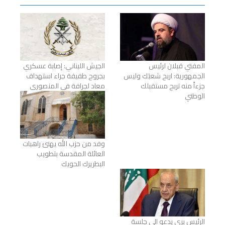
المفتي قبلان لرئيس
الجيش اللبناني: إصابة عسكري
الجمهورية: اربح شعبَك وليس
بجروح طفيفة جراء استهداف
جزءاً منه تربح مستقبلك
معاد لجرافة في المنصوري
الوطني
وفد من حزب الله يهنئ راهبات
العائلة المقدسة بتطويب
البطريرك الحويك
الرئيس بري يدعو الى جلسة