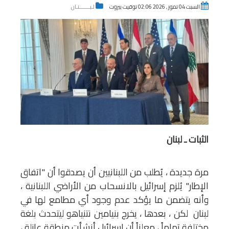
السبت 04 تموز , 2026 02:06 توقيت بيروت
لـبـــــــنـان
الثبات ـ لبنان
مرة جديدة ، يُطلب من اللبنانيين أن يصدقوا أن "اتفاق
الإطار" يُلزم إسرائيل بالانسحاب من الأراضي اللبنانية ،
وأنه يتضمن ما يؤكد عدم وجود أي مطامع لها في
لبنان لكن ، بعدها ، يخرج بنيامين نتنياهو ليتحدث بلغة
مختلفة تماماً ، معلناً أن إسرائيل أنشأت منطقة عازلة ،