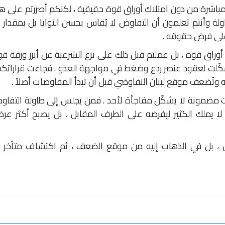
باشرة من دون امتلاك أوراق قوة حقيقية ، لكنكم أصررتم على ه
اولة وأنتم تعلمون أن التفاوض لا يُقاس بحسن النوايا بل بمقدار 
لى فرض حقوقه .
أوراق قوة ، بل عملتم قبل ذلك على نزع الشرعية عن أبرز ورقة ق
شكّلت لعقود عنصر ردع وضغط في مواجهة العدو . فجاءت قراراتكم
ليست مضمونة لا يشكّل مفاجأة لأحد . فمن يجلس إلى طاولة التفا
لا يملك الكثير ليفرضه على الطرف المقابل ، بل يصبح أكثر عر
ض ، بل في الذهاب إليه من موقع الضعف ، ثم اكتشاف متأخر أ