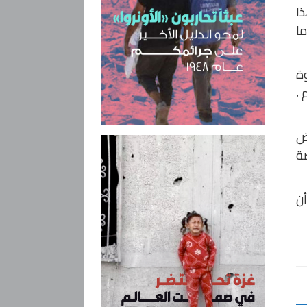
ذا
ما
وة
 ،
وض
ضة
ن