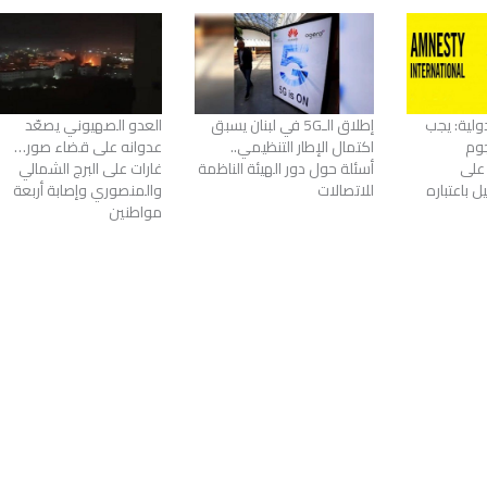
ولية: يجب
إطلاق الـ5G في لبنان يسبق
العدو الصهيوني يصعّد
جوم
اكتمال الإطار التنظيمي..
عدوانه على قضاء صور…
 على
أسئلة حول دور الهيئة الناظمة
غارات على البرج الشمالي
 باعتباره
للاتصالات
والمنصوري وإصابة أربعة
مواطنين