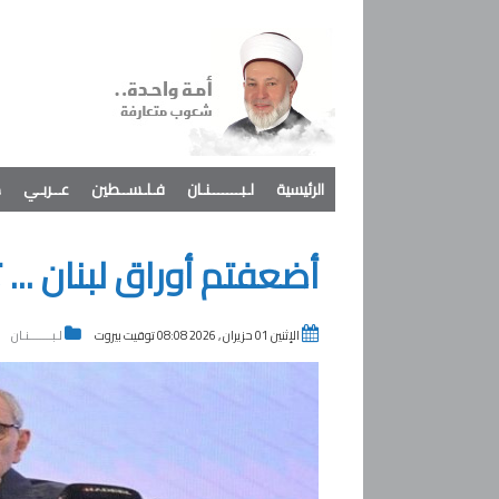
الرئيسية
لـبـــــــنـان
فـلـســطين
عــربـي
د
أضعفتم أوراق لبنان ... 
الإثنين 01 حزيران , 2026 08:08 توقيت بيروت
لـبـــــــنـان