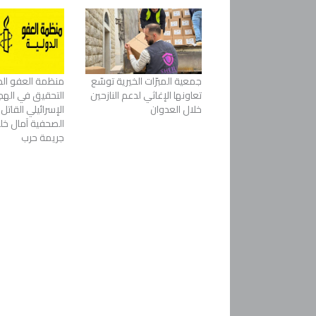
جمعية المبرّات الخيرية توسّع
منظمة العفو الد
تعاونها الإغاثي لدعم النازحين
التحقيق في اله
خلال العدوان
الإسرائيلي القاتل
الصحفية آمال خليل
جريمة حرب