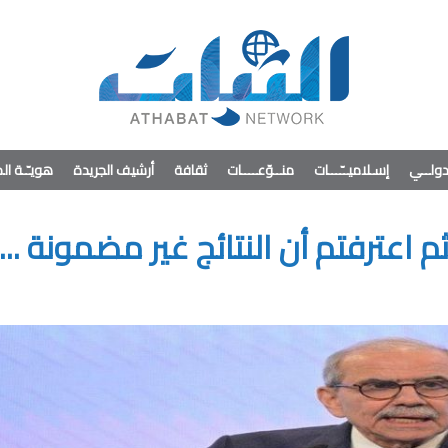
ولــي
إسـلاميــّـــات
منــوّعــــات
ثقافة
أرشيف الجريدة
هويـّـة ا
ثم اعترفتم أن النتائج غير مضمونة ...