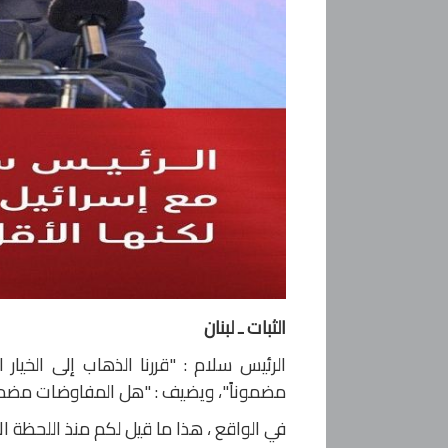
الثبات ـ لبنان
الرئيس سلام : "قررنا الذهاب إلى الخيا
مضموناً"، ويضيف : "هل المفاوضات مضمونة ا
في الواقع ، هذا ما قيل لكم منذ اللحظة الأ