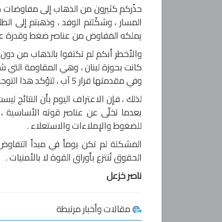
حذّركم كثيرون من الذهاب إلى مفاوضات م
المسار ، وشكّلتم الوفد ، وذهبتم إلى الط
يملكه المفاوض من عناصر ضغط وقدرة ع
والأخطر أنكم لم تكتفوا بالذهاب من دون 
كانت بحوزة لبنان ، وهي المقاومة التي 
وفي مقدمتها قرار 5 آب ، لتؤكد هذا التوجه وتُضعف موقع لبنان التفاوضي قبل أن تبدأ المفاوضات أصلاً .
لذلك ، فإن الاعتراف اليوم بأن النتائج 
بعدما تخلّى عن عناصر قوته الأساسية ، 
للضغوط والإملاءات والاستعلاء .
المشكلة لم تكن يوماً في مبدأ التفاو
الحقوق تُنتزع بأوراق القوة لا بالأمنيات .
ناصر خزعل
مقالات وأخبار مرتبطة