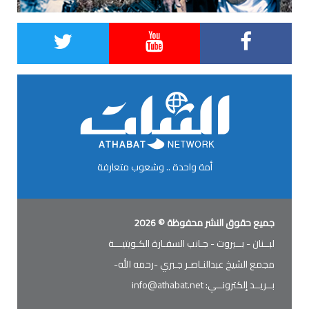
أمة واحدة .. وشعوب متعارفة
جميع حقوق النشر محفوظة © 2026
لبــنان - بــيروت - جـانب السفـارة الكـويتيـــة
مجمع الشيخ عبدالنـاصـر جـبري -رحمه الله-
بــريــد إلكترونــي:
info@athabat.net