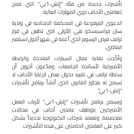
تأشيرات جديدة من فئة "إتش-1بي" التي تمنح
للعاملين الأجانب ذوي المهارات العالية.
الدعوى المرفوعة في المحكمة الاتحادية في ولاية
سان فرانسيسكو هي الأولى التي تطعن في قرار
ترامب فرض الرسوم الذي أعلنه في شهر أيلول/سبتمبر
الماضي.
وأكّدت نقابة عمال السيارات المتحدة والرابطة
الأميركية لأساتذة الجامعات ومدّعون آخرون أن
سلطة ترامب في تقييد دخول بعض الرعايا الأجانب لا
تسمح له بتجاوز القانون الذي أنشأ برنامج تأشيرات
"إتش-1بي".
ويسمح برنامج تأشيرات "إتش-1بي" لأرباب العمل
الأميركيين بتوظيف عاملين أجانب في مجالات
متخصصة. وتعتمد شركات التكنولوجيا تحديداً بشكل
كبير على العاملين الحاصلين على هذه التأشيرات.