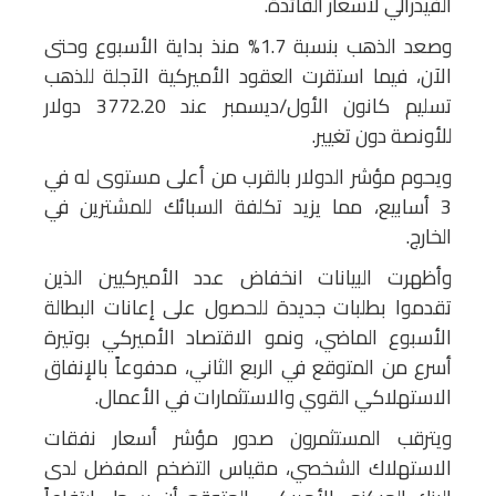
الفيدرالي لأسعار الفائدة.
وصعد الذهب بنسبة 1.7% منذ بداية الأسبوع وحتى
الآن، فيما استقرت العقود الأميركية الآجلة للذهب
تسليم كانون الأول/ديسمبر عند 3772.20 دولار
للأونصة دون تغيير.
ويحوم مؤشر الدولار بالقرب من أعلى مستوى له في
3 أسابيع، مما يزيد تكلفة السبائك للمشترين في
الخارج.
وأظهرت البيانات انخفاض عدد الأميركيين الذين
تقدموا بطلبات جديدة للحصول على إعانات البطالة
الأسبوع الماضي، ونمو الاقتصاد الأميركي بوتيرة
أسرع من المتوقع في الربع الثاني، مدفوعاً بالإنفاق
الاستهلاكي القوي والاستثمارات في الأعمال.
ويترقب المستثمرون صدور مؤشر أسعار نفقات
الاستهلاك الشخصي، مقياس التضخم المفضل لدى