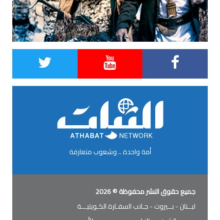
أمة واحدة .. وشعوب متعارفة
جميع حقوق النشر محفوظة © 2026
لبــنان - بــيروت - جـانب السفـارة الكـويتيـــة