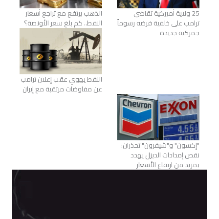
25 ولاية أميركية تقاضي
الذهب يرتفع مع تراجع أسعار
ترامب على خلفية فرضه رسوماً
النفط.. كم بلغ سعر الأونصة؟
جمركية جديدة
النفط يهوي عقب إعلان ترامب
عن مفاوضات مرتقبة مع إيران
"إكسون" و"شيفرون" تحذران:
نقص إمدادات الديزل يهدد
بمزيد من ارتفاع الأسعار