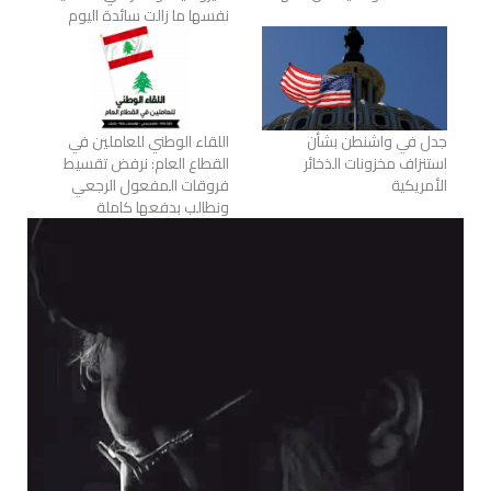
نفسها ما زالت سائدة اليوم
جدل في واشنطن بشأن
اللقاء الوطني للعاملين في
استنزاف مخزونات الذخائر
القطاع العام: نرفض تقسيط
الأمريكية
فروقات المفعول الرجعي
ونطالب بدفعها كاملة