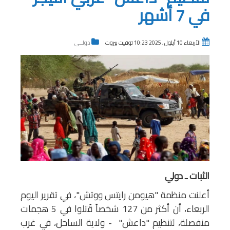
في 7 أشهر
الأربعاء 10 أيلول , 2025 10:23 توقيت بيروت
دولــي
الثبات ـ دولي
أعلنت منظمة "هيومن رايتس ووتش"، في تقرير اليوم
الربعاء، أن أكثر من 127 شخصاً قُتلوا في 5 هجمات
منفصلة، لتنظيم "داعش" - ولاية الساحل، في غرب