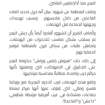
النيجر، منذ آذار/مارس الماضي.
ونقلت المنظمة عن شهود عيان أنه جرى تحديد انتماء
الفاعلين من خلال ملابسهم، وبسبب تهديدات
وجهتها الجماعة قبل الهجمات.
وأضاف التقرير أن الشهود أفادوا أيضاً بأن جيش النيجر
لم يستجب بشكل مناسب للتحذيرات من الهجمات،
وتجاهل طلبات من سكان قرى بالمنطقة لتوفير
الحماية لهم.
إلى ذلك، حثت "هيومن رايتس ووتش" حكومة النيجر
على التحقيق في الانتهاكات، التي وصفتها بأنها
جرائم حرب واضحة، مطالبةً بمحاسبة مرتكبيها.
وتقع هذه الهجمات قرب الحدود النيجرية مع بوركينا
فاسو ومالي، التي يُعرَف عنها أنها مركز لنشاط
جماعات متشدّدة في غرب أفريقيا مرتبطة بتنظيمي
"داعش" و"القاعدة".