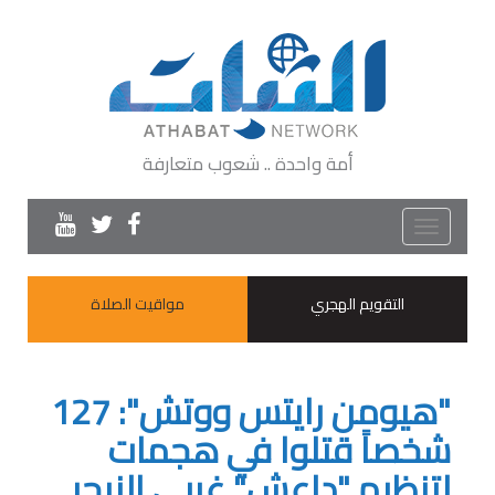
أمة واحدة .. شعوب متعارفة
Toggle
navigation
التقويم الهجري
مواقيت الصلاة
"هيومن رايتس ووتش": 127
شخصاً قتلوا في هجمات
لتنظيم "داعش" غربي النيجر