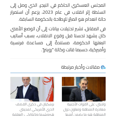
المجلس العسكري الحاكم في النيجر، الذي وصل إلى
السلطة إثر انقلاب في عام 2023، يزعم أن استمرار
حالة انعدام هو المبرّر للإطاحة بالحكومة السابقة.
في المقابل، تشير تحليلات بيانات إلى أن الوضع الأمني
كان يشهد تحسنا قبل وقوع الانقلاب، بسبب أساليب
اتبعتها الحكومة، مستندةً إلى مساعدة فرنسية
وأميركية، حسبما قالت وكالة "رويترز".
مقالات وأخبار مرتبطة
ولايتي: على القوات الأجنبية
بزشكيان في ذكرى القصف
مغادرة المنطقة وتعاون دول
الذري الأمريكي لمدينتي
المنطقة هو ما يضمن أمنها
هيروشيما وناغازاكي: العقلية