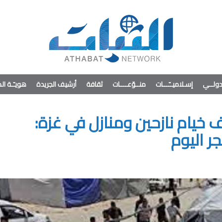
ولــي
إسـلاميــّـــات
منــوّعــــات
ثقافة
أرشيف الجريدة
هويـّـة ا
 خيام نازحين ومنازل في غزة:
ر اليوم