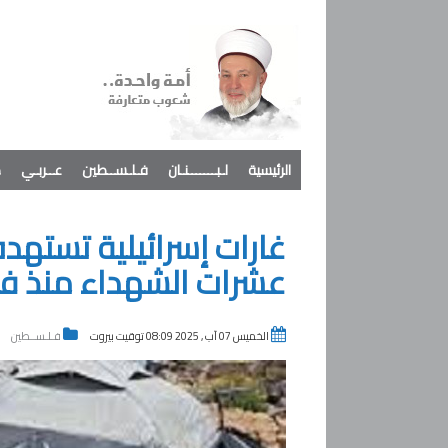
الرئيسية
لـبـــــــنـان
فـلـســطين
عــربـي
د
غارات إسرائيلية تستهدف
عشرات الشهداء منذ فج
الخميس 07 آب , 2025 08:09 توقيت بيروت
فـلـســطين