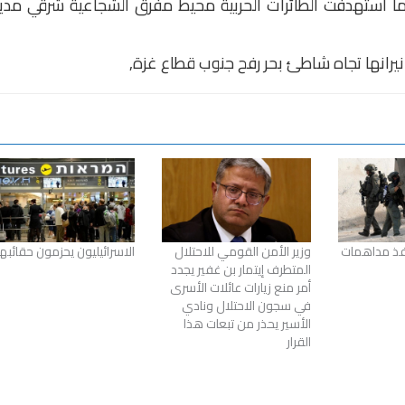
ما استهدفت الطائرات الحربية محيط مفرق الشجاعية شرقي مدين
ية نيرانها تجاه شاطئ بحر رفح جنوب قطاع غزة,
نفذ مداهمات
وزير الأمن القومي للاحتلال
الاسرائيليون يحزمون حقائبه
المتطرف إيتمار بن غفير يجدد
أمر منع زيارات عائلات الأسرى
في سجون الاحتلال ونادي
الأسير يحذر من تبعات هذا
القرار