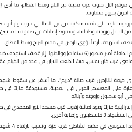
 موقع التل جنوب غرب مدينة دير البلح وسط القطاع، ما أدى إ
روحية غارة على شقة سكنية في برج الصالحي قرب دوار أبو صرا
من الجمل وزوجته وطفلتيه، وسقوط إصابات في صفوف المدنيين.
 قصف استهدف أرضاً تؤوي نازحين في مخيم البريج وسط القطاع.
وفي جنوب قطاع غزة، ارتقى شهداء بينهم الطفلة أمير منصور (6 سنوات) ووالدتها، إثر قصف استهدف 
اصي غرب خان يونس، حيث اندلعت النيران في عدد من الخيام عق
رى خيمة للنازحين قرب صالة "دريم"، ما أسفر عن سقوط شهدا
غارة على المعسكر الغربي في المدينة، مستهدفة منزلاً في ح
 أبو سحلول وزوجته وأبنائه.
رائيلية منزلاً يعود لعائلة زقوت قرب مسجد النور المحمدي في 
يين وإصابة آخرين.
كما طال قصف إسرائيلي منزلاً قرب مسجد السوسي في مخيم الشاطئ غرب غ