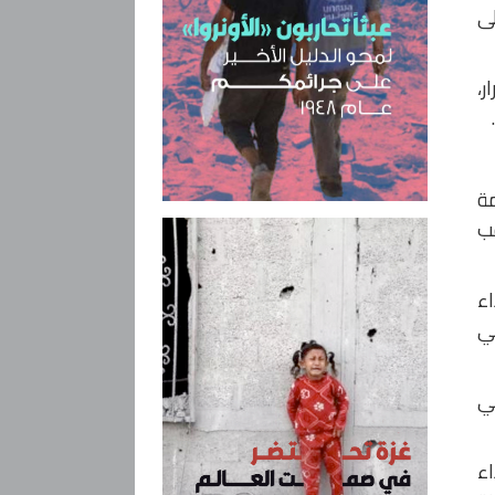
لى
ر،
خيمة
ب
ء
ي
حي
زة، وتسبب بارتقاء 4 شهداء