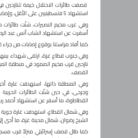
قصفت طائرات الاحتلال خيمة للنازحين في
استشهاد 5 فلسطينيين على الأقل، وإصابة آخرين بجروح متفاوتة.
وفي غرب مخيم النصيرات، شنّت طائرات م
أسفرت عن استشهاد الشاب أنس عبد الرح
كما أفاد مراسلنا بوقوع إصابات من جراء
نازحين قرب مخيم الصمود في منطقة المو
القصف.
وفي المنطقة ذاتها، استهدفت غارة أخ
وجرحى، في حين شنّت الطائرات الحربية 
القطاطوة، ما أسفر عن استشهاد أحمد ربحي
وفي شمال القطاع، استهدفت غارة جوية إس
الشيخ رضوان، شمال مدينة غزة، ما أدى إلى استشهاد 3 فلسطين