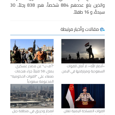
والذين بلغ عددهم 884 شخصاً، هم: 838 رجلاً، 30
سيدةً، و 16 طفلاً.
مقالات وأخبار مرتبطة
«أنصار الله»: لا أمان للقوات
"أ ف ب" عن مصدر عسكري
السعودية ومرتزقتها في اليمن
يمني: 58 قتيلاً جراء هجمات
صنعاء على "القوات الحكومية"
المدعومة سعودياً
القوات المسلحة اليمنية تعلن
انفجار وحريق في منطقة جبل