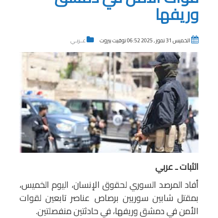
وريفها
الخميس 31 تموز , 2025 06:52 توقيت بيروت
عــربـي
الثبات ـ عربي
أفاد المرصد السوري لحقوق الإنسان، اليوم الخميس،
بمقتل شابين سوريين برصاص عناصر تابعين لقوات
الأمن في دمشق وريفها، في حادثتين منفصلتين.