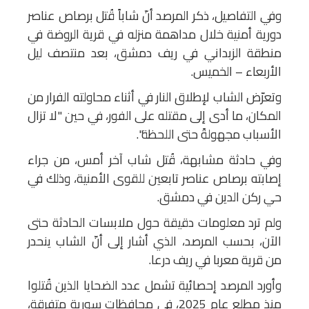
وفي التفاصيل، ذكر المرصد أنّ شاباً قُتل برصاص عناصر
دورية أمنية خلال مداهمة منزله في قرية الروضة في
منطقة الزبداني في ريف دمشق، بعد منتصف ليل
الأربعاء – الخميس.
وتعرّض الشاب لإطلاق النار في أثناء محاولته الفرار من
المكان، ما أدى إلى مقتله على الفور، في حين "لا تزال
الأسباب مجهولةً حتى اللحظة".
وفي حادثة مشابهة، قُتل شاب آخر أمس، من جراء
إصابته برصاص عناصر تابعين للقوى الأمنية، وذلك في
حي ركن الدين في دمشق.
ولم ترد معلومات دقيقة حول ملابسات الحادثة حتى
الآن، بحسب المرصد، الذي أشار إلى أنّ الشاب ينحدر
من قرية معربا في ريف درعا.
وأورد المرصد إحصائية تشمل عدد الضحايا الذين قُتلوا
منذ مطلع عام 2025، في محافظات سورية متفرقة،