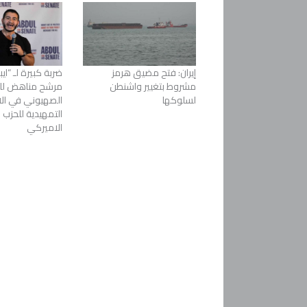
إيران: فتح مضيق هرمز
ضربة كبيرة لـ “ايب
مشروط بتغيير واشنطن
مرشح مناهض للك
لسلوكها
الصهيوني في الان
التمهيدية للحزب 
الاميركي