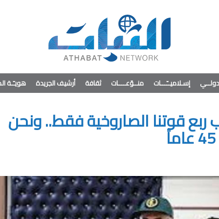
ولــي
إسـلاميــّـــات
منــوّعــــات
ثقافة
أرشيف الجريدة
هويـّـة ا
 ربع قوتنا الصاروخية فقط.. ونحن