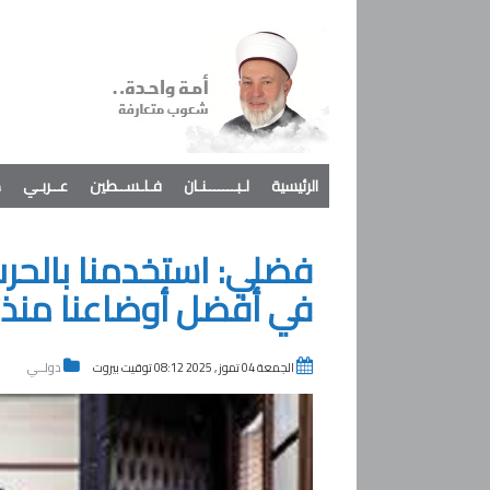
الرئيسية
لـبـــــــنـان
فـلـســطين
عــربـي
د
فضلي: استخدمنا بالحرب
في أفضل أوضاعنا منذ 45 عاماً
الجمعة 04 تموز , 2025 08:12 توقيت بيروت
دولــي