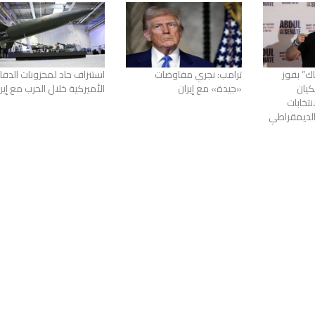
اك” بفوز
ترامب: نجري مفاوضات
استنزاف حاد لمخزونات الدفا
يان
«جيدة» مع إيران
الأميركية خلال الحرب مع إير
تخابات
الديمقراطي