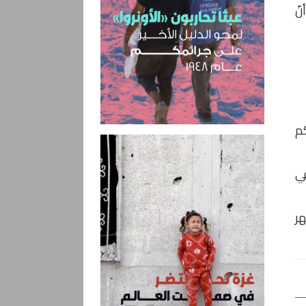
نّ
كم
في
ي الشهر