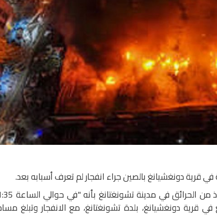
في قرية دونغشيانغ بالصين جراء انفجار لم تعرف أسبابه بعد.
وأفاد لواء تشونغتانغ التابع لمفرزة الإنقاذ من الحرائق في مدينة 
يق في مصنع في قرية دونغشيانغ، بلدة تشونغتانغ، مع الانفجار وتبلغ مسا