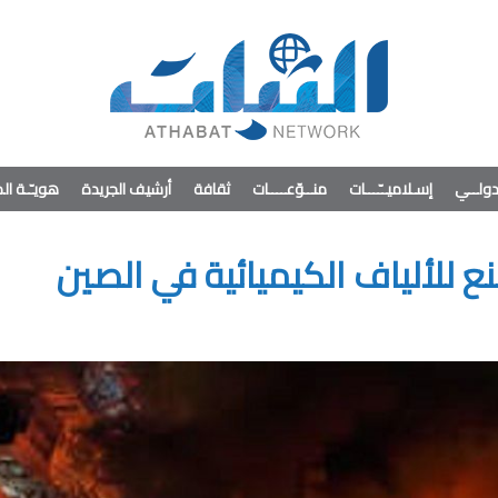
ولــي
إسـلاميــّـــات
منــوّعــــات
ثقافة
أرشيف الجريدة
هويـّـة ا
 للألياف الكيميائية في الصين