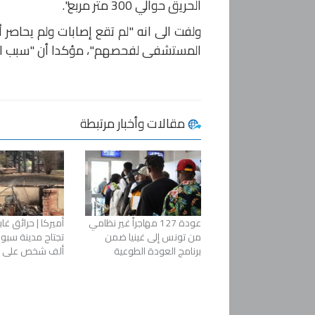
الحريق حوالي 300 متر مربع".
ولفت الى انه "لم تقع إصابات ولم يحاص
المستشفى لفحصهم"، مؤكدا أن "سبب الح
مقالات وأخبار مرتبطة
عودة 127 مهاجراً غير نظامي
أميركا | حرائق غ
من تونس إلى غينيا ضمن
برنامج العودة الطوعية
ألف شخص على ال