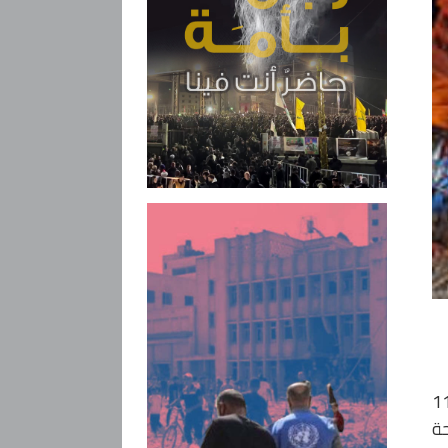
تشونغتانغ بأنه "في حوالي الساعة 11:35
حة