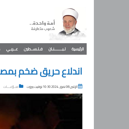
الرئيسية
لـبـــــــنـان
فـلـســطين
عــربـي
د
اندلاع حريق ضخم بمصنع
الإثنين 08 تموز , 2024 10:30 توقيت بيروت
منــوّعــــات