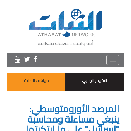
أمة واحدة .. شعوب متعارفة
Toggle
navigation
التقويم الهجري
مواقيت الصلاة
المرصد الأورومتوسطي:
ينبغي مساءلة ومحاسبة
"إسرائيل" على ما ارتكبتها