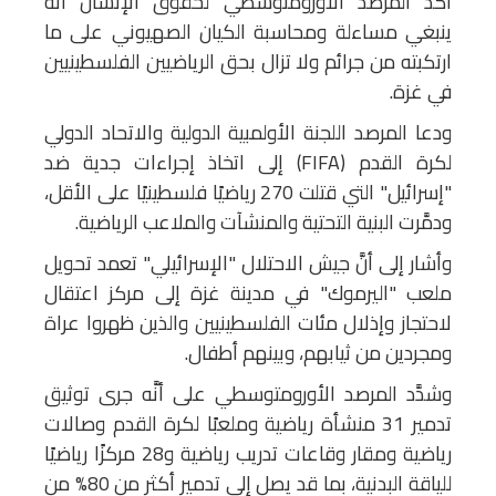
أكَّد المرصد الأورومتوسطي لحقوق الإنسان أنَّه
ينبغي مساءلة ومحاسبة الكيان الصهيوني على ما
ارتكبته من جرائم ولا تزال بحق الرياضيين الفلسطينيين
في غزة.
ودعا المرصد اللجنة الأولمبية الدولية والاتحاد الدولي
لكرة القدم (FIFA) إلى اتخاذ إجراءات جدية ضد
"إسرائيل" التي قتلت 270 رياضيًا فلسطينيًا على الأقل،
ودمَّرت البنية التحتية والمنشآت والملاعب الرياضية.
وأشار إلى أنَّ جيش الاحتلال "الإسرائيلي" تعمد تحويل
ملعب "اليرموك" في مدينة غزة إلى مركز اعتقال
لاحتجاز وإذلال مئات الفلسطينيين والذين ظهروا عراة
ومجردين من ثيابهم، وبينهم أطفال.
وشدَّد المرصد الأورومتوسطي على أنَّه جرى توثيق
تدمير 31 منشأة رياضية وملعبًا لكرة القدم وصالات
رياضية ومقار وقاعات تدريب رياضية و28 مركزًا رياضيًا
للياقة البدنية، بما قد يصل إلى تدمير أكثر من 80% من