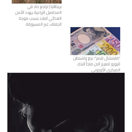
بريطانيا | تراجع حاد في
المحاصيل الزراعية يهدد الأمن
الغذائي للبلاد بسبب موجة
الجفاف غير المسبوقة
"فايننشال تايمز": بيع واشنطن
لليورو لتعزيز الين فاجأ البنك
المركزي الأوروبي