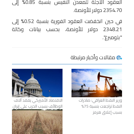
العقود الآجلة للمعدن النفيس بنسبة 0.85% إلى
2354.70 دولار للأونصة.
في حين انخفضت العقود الفورية بنسبة 0.52% إلى
2348.21 دولار للأونصة، بحسب بيانات وكالة
"بلومبرغ".
مقالات وأخبار مرتبطة
وزير النفط العراقي: صادرات
الاقتصاد الأميركي يفقد آلاف
النفط تراجعت بنسبة 75%
الوظائف بسبب الحرب على إيران
بسبب إغلاق هرمز