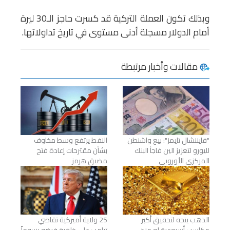
وبذلك تكون العملة التركية قد كسرت حاجز الـ30 ليرة
أمام الدولار مسجلة أدنى مستوى في تاريخ تداولاتها.
مقالات وأخبار مرتبطة
"فايننشال تايمز": بيع واشنطن
النفط يرتفع وسط مخاوف
لليورو لتعزيز الين فاجأ البنك
بشأن مقترحات إعادة فتح
المركزي الأوروبي
مضيق هرمز
الذهب يتجه لتحقيق أكبر
25 ولاية أميركية تقاضي