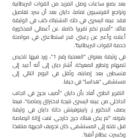
بعد بضع ساعات وصل المزيد من القوات البريطانية
وتراجع الفرنسيون تماما، دايان بعد أن سرد تفاصيل
فقد عينه اليسرى في ذلك الاشتباك كتب في الوثيقة
قائلا: "أقدم لكم تقريرا كاملا عن أعمالي المذكورة
أعلاه وأعبر عن رغبتي قدر استطاعتي في مواصلة
خدمة القوات البريطانية".
في وثيقة بعنوان "العملية رقم 1"، ورد فيها تلخيص
للمهام وتطور المعركة، أشار ديان إلى أنه أعيد إلى
فلسطين بعد إصابته، ونُقل في اليوم التالي إلى
مستشفى "هداسا" في حيفا.
التقرير الطبي أفاد بأن دايان "أصيب بجرح في الجانب
الداخلي من عينه اليسرى نتيجة لاختراق رصاصة"، فيما
يصف الدكتور ز. رابينوفيتش حالة دايان في وثيقة
بقوله: "لم يكن هناك جرح خارجي. تمت إزالة الرصاصة
قبل نقله إلى المستشفى. كان تجويف الجبهة منتفخا
وكسرت عظام أنفه".