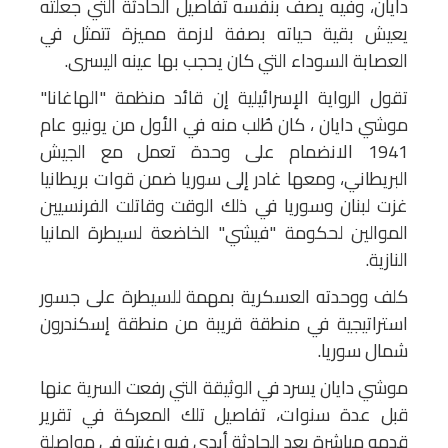
دايان، وفيه يصف بنفسه تفاصيل الحادثة التي جعلته
يعيش بقية حياته بصفة لازمة مميزة تتمثل في
العصابة السوداء التي كان يحجب بها عينه اليسرى.
تقول الرواية الإسرائيلية إن قائد منظمة "الهاغانا"
موشي دايان ، كان طُلب منه في الأول من يونيو عام
1941 الانضمام على وحدة تعمل مع الجيش
البريطاني، ومعها غادر إلى سوريا ضمن قوات بريطانيا
غزت لبنان وسوريا في ذلك الوقت وقاتلت الفرنسيين
الموالين لحكومة "فيشي" الخاضعة لسيطرة المانيا
النازية.
كلف ووحدته العسكرية بمهمة للسيطرة على جسور
استراتيجية في منطقة قريبة من منطقة إسكندرون
شمال سوريا.
موشي دايان يسرد في الوثيقة التي رفعت السرية عنها
قبل عدة سنوات، تفاصيل تلك المعركة في تقرير
قدمه مباشرة بعد الحادثة أبدى فيه رغبته في مواصلة