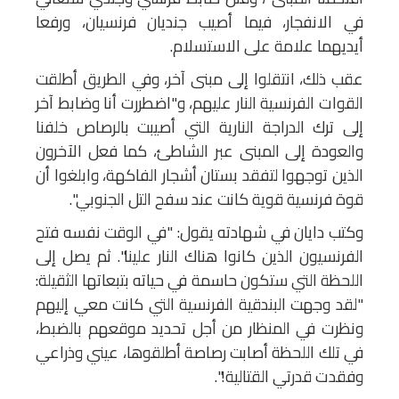
في الانفجار، فيما أصيب جنديان فرنسيان، ورفعا
أيديهما علامة على الاستسلام.
عقب ذلك، انتقلوا إلى مبنى آخر، وفي الطريق أطلقت
القوات الفرنسية النار عليهم، و"اضطررت أنا وضابط آخر
إلى ترك الدراجة النارية التي أصيبت بالرصاص خلفنا
والعودة إلى المبنى عبر الشاطئ، كما فعل الآخرون
الذين توجهوا لتفقد بستان أشجار الفاكهة، وابلغوا أن
قوة فرنسية قوية كانت عند سفح التل الجنوبي".
وكتب دايان في شهادته يقول: "في الوقت نفسه فتح
الفرنسيون الذين كانوا هناك النار علينا". ثم يصل إلى
اللحظة التي ستكون حاسمة في حياته بتبعاتها الثقيلة:
"لقد وجهت البندقية الفرنسية التي كانت معي إليهم
ونظرت في المنظار من أجل تحديد موقعهم بالضبط،
في تلك اللحظة أصابت رصاصة أطلقوها، عيني وذراعي
وفقدت قدرتي القتالية!".