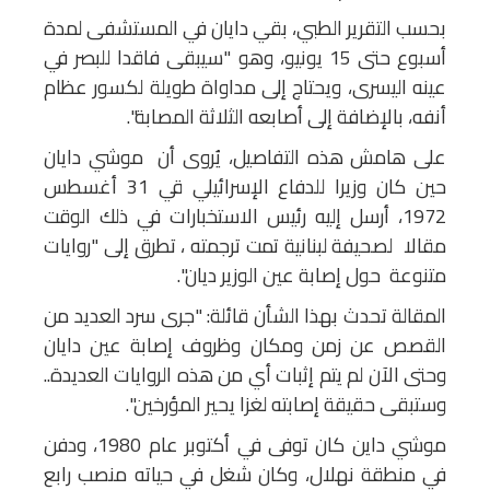
بحسب التقرير الطبي، بقي دايان في المستشفى لمدة
أسبوع حتى 15 يونيو، وهو "سيبقى فاقدا للبصر في
عينه اليسرى، ويحتاج إلى مداواة طويلة لكسور عظام
أنفه، بالإضافة إلى أصابعه الثلاثة المصابة".
على هامش هذه التفاصيل، يُروى أن موشي دايان
حين كان وزيرا للدفاع الإسرائيلي قي 31 أغسطس
1972، أرسل إليه رئيس الاستخبارات في ذلك الوقت
مقالا لصحيفة لبنانية تمت ترجمته ، تطرق إلى "روايات
متنوعة حول إصابة عين الوزير ديان".
المقالة تحدث بهذا الشأن قائلة: "جرى سرد العديد من
القصص عن زمن ومكان وظروف إصابة عين دايان
وحتى الآن لم يتم إثبات أي من هذه الروايات العديدة..
وستبقى حقيقة إصابته لغزا يحير المؤرخين".
موشي داين كان توفى في أكتوبر عام 1980، ودفن
في منطقة نهلال، وكان شغل في حياته منصب رابع