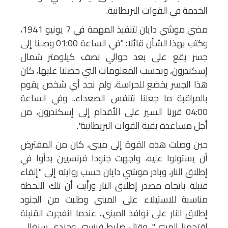
الخدمة في القوات البريطانية.
مضي موشي دايان لتنفيذ المهمة في 7 يونيو 1941،
وكتب بهذا الشأن قائلا: "في الساعة 01:00 وصلنا إلى
جسر يقع على بعد حوالي نصف كيلومتر شمال
إسكندرون، وبحسب المعلومات التي حصلنا عليها، كان
هذا الجسر يخضع للحراسة، ولم نجد أي شخص يقوم
بالمراقبة ما جعلنا نتنفس الصعداء.. وفي الساعة
04:00 قررنا السير على الأقدام إلى إسكندرون، من
أجل مساعدة بقية القوات البريطانية".
حين وصلت هذه القوة إلى مبنى، كان من المفترض
أن يستولوا عليه، واجهت جنودا فرنسيين بدأوا في
إطلاق النار، وبادر موشي دايان حسب روايته إلى "إلقاء
قنبلة باتجاه مصدر إطلاق النار ورأيت أن تلك اللحظة
مناسبة للاستيلاء على المبنى وطلبت من الجنود
إطلاق النار على نوافذ المبنى.. عندما انفجرت القنبلة
اقتحمنا المبنى"، وقتل ضابط فرنسي وجندي سنغالي