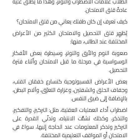
الطلاب علامات الاضطراب والتوتر، وهذا ما يُطلَق عليه
عادةً قلق الامتحان.
كيف تعرف إن كان طفلك يعاني من قلق الامتحان؟
يُظهِر قلق التحصيل والامتحان الكثير من الأعراض
المختلفة عند الطالب، منها:
صعوبة النوم والأرق والتوتر، وسيطرة بعض الأفكار
الوسواسية في مرحلة ما قبل الامتحان وأثناء فترة
التحصيل.
بعض الأعراض الفسيولوجية كتسارع خفقان القلب،
وجفاف الحلق والشفتين، وغزارة التعرّق، وآلام البطن،
بالإضافة إلى ضيق النفس.
اضطراب أداء العمليات العقلية، مثل: التركيز، والتفكير،
والتذكر، وكذلك تشتُّت الانتباه، وتدنّي القدرة على
التركيز وتذكر المعلومات عند الحاجة إليها، سواءً في
الامتحان أو المواقف التعليمية المختلفة.