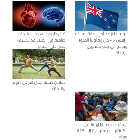
نيوزيلندا ترصد أول إصابة بسلالة
قبل ظهور ألزهايمر.. علامات
«إيتش 5» من إنفلونزا الطيور
صامتة في القلب قد تكشف
وتدعو إلى رفع مستوى
خطرا على الدماغ
اليقظة
تمارين صينية تقلل أعراض التوتر
والاكتئاب
ارتفاع عدد ضحايا إيبولا في
الكونغو الديمقراطية إلى 625
وفاة