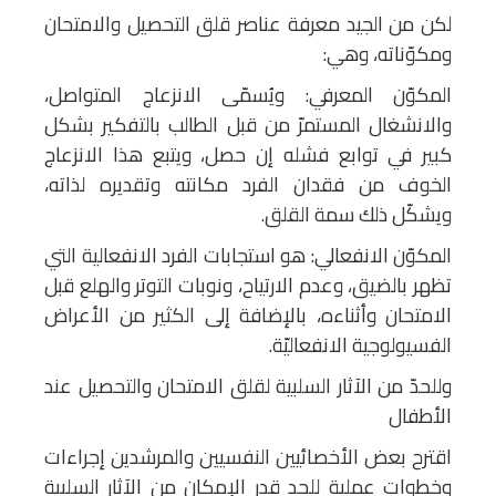
لكن من الجيد معرفة عناصر قلق التحصيل والامتحان
ومكوّناته، وهي:
المكوّن المعرفي: ويُسمّى الانزعاج المتواصل،
والانشغال المستمرّ من قبل الطالب بالتفكير بشكل
كبير في توابع فشله إن حصل، ويتبع هذا الانزعاج
الخوف من فقدان الفرد مكانته وتقديره لذاته،
ويشكّل ذلك سمة القلق.
المكوّن الانفعالي: هو استجابات الفرد الانفعالية التي
تظهر بالضيق، وعدم الارتياح، ونوبات التوتر والهلع قبل
الامتحان وأثناءه، بالإضافة إلى الكثير من الأعراض
الفسيولوجية الانفعاليّة.
وللحدّ من الآثار السلبية لقلق الامتحان والتحصيل عند
الأطفال
اقترح بعض الأخصائيين النفسيين والمرشدين إجراءات
وخطوات عملية للحد قدر الإمكان من الآثار السلبية