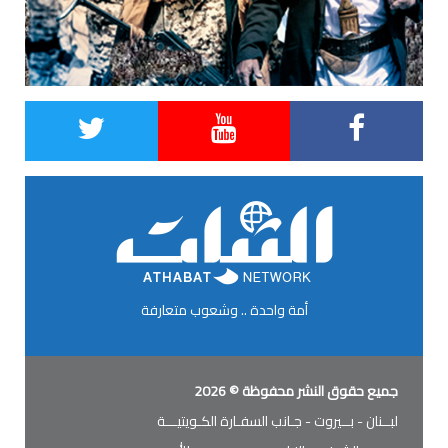
أمة واحدة .. وشعوب متعارفة
جميع حقوق النشر محفوظة © 2026
لبــنان - بــيروت - جـانب السفـارة الكـويتيـــة