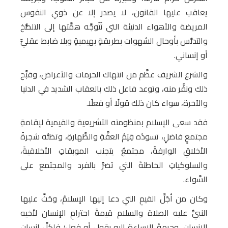
يعاقب عليها القانون، لا يصدر إلا عن ذوي النفوس
المريضة والأهواء الدنيئة التي تَتَوجَّه همَّتها إلى التلطُّخ
والتدنُّس بأوحال الشهوات بطريقةٍ بهيميةٍ وبلا ضابط عقليٍّ
أو إنساني.
والشرع الشريف عظَّم من انتهاك الحرمات والأعراض، وقبَّح
ذلك ونفَّر منه، وتوعد فاعل ذلك بالعقاب الشديد في الدنيا
والآخرة، سواء كان ذلك قولًا أو فعلًا.
فقد سعى الإسلام بمنظومته التشريعية والقيمية لإقامةِ
مجتمعٍ فاضلٍ، تسودُه قِيَمُ العفَّةِ والطَّهارةِ، وتظلُّه شجرةُ
الأخلاقِ الوارفةُ، مجتمعٌ يتجنب الموبقاتِ الأخلاقيةَ،
والسلوكياتِ الخاطئةَ التي تضرُّ بالفرد والمجتمع على
السَّواء.
وكان من أجَلِّ القيمِ التي دعا إليها الإسلامُ، وحَثَّ عليها
النبيُّ عليه الصلاة والسلام قيمةَ احترامِ الإنسان لأخيه
الإنسان، وحرمةَ الإساءةِ إليه بقولٍ أو فعلٍ؛ فلكلِّ إنسان