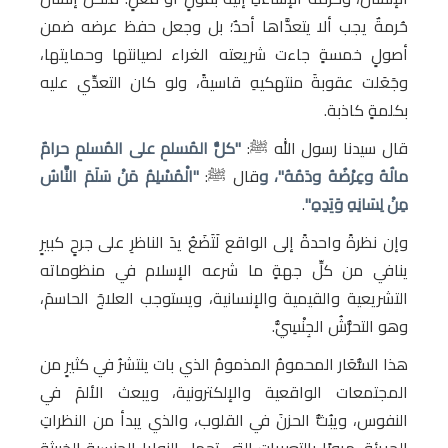
حُرمةٌ يجب ألا يتعدَّاها أحدٌ؛ بل وجعل حفظ عرضه ضمن
أصولٍ خمسةٍ جاءت شريعته الغراء لصيانتها وحمايتها،
وجَعَلت عقوبةَ منتهكيهِ قاسيةً، ولو كان التعدِّي عليه
بكلمةٍ كاذبة.
قال سيدنا رسول الله ﷺ:
"كلُّ المُسلمِ على المُسلمِ حرامٌ
مالُهُ وعِرْضُهُ ودَمُهُ"، و
قال ﷺ:
"الْمُسْلِمُ مَنْ سَلَمَ النَّاسُ
مِنْ لِسَانِهِ وَيَدِهِ"
.
وإن نظرةً واحدةً إلى الواقع لَتَضَعُ يدَ الناظرِ على جرحٍ كبيرٍ
ينافي من كلِّ جهةٍ ما شرعه الإسلام في منظوماته
التشريعية والقيمية والإنسانية، ويستوجب العلاجَ الحاسمَ،
وهو التحرُّشُ الجِنْسِيُّ.
هذا السُّعَار المحمومُ المذمومُ الذي بات ينتشرُ في كثيرٍ من
المجتمعات الواقعية والإلكترونية، ويبعث الألمَ في
النفوس، ويبُثُّ الحزنَ في القلوب، والذي يبدأ من النظراتِ