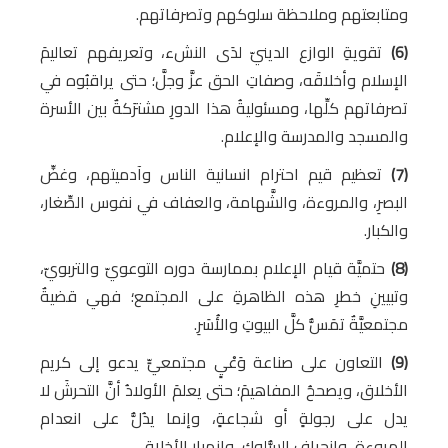
ومتابعتهم وملاحظة سلوكهم وتصرفاتهم.
(6)
تقويةِ الوازع الدينيّ لدَى النشء، وتعريفهم تعاليمَ
الإسلام وأخلاقَه، وصفاتِ الحق عزَّ وجلَّ؛ حتى يراقبُوه في
تصرفاتهم كلِّها، ومسئوليةُ هذا الدورِ مشترَكةٌ بين الأسرة
والمسجد والمدرسة والإعلام.
(7)
تعظيم قيم احترام انسانية الناس وآدميتهم، وغضِّ
البصرِ، والمروءة، والشَّهامة، والعفاف في نفوس الصِّغار،
والكبار.
(8)
حتميَّة قيام الإعلام بممارسة دوره التوعويّ والتربويّ،
وتبيينِ خطرِ هذه الظاهرةِ على المجتمع؛ فهي قضيةٌ
مجتمعيَّةٌ تمَسُّ كلَّ البيوتِ والأُسَرِ.
(9)
التعاون على صناعة وَعْيٍ مجتمعيٍّ يدعو إلى كريم
الأخلاق، ويصححُ المفاهيمَ؛ حتى يعلمَ الأولادُ أنَّ التحرشَ لا
يدل على رجولةٍ أو شجاعةٍ، وإنما يدُلُّ على انعدام
المروءة، وانحراف السُّلوك، وانهيار الأخلاق.