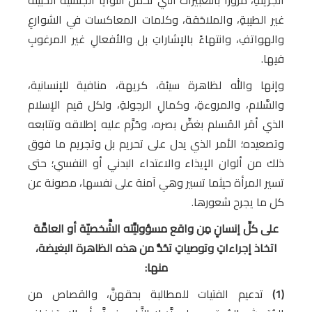
الجريئةِ، مرورًا بالتعبيرات التي تحمل النوايا الجنسية الخبيثة
غير الطيبةِ، والملاحَقة، وكلمات المعاكسات في الشوارعِ
والهواتفِ، وانتهاءً بالإشاراتِ بل والأفعالِ غير المرغوبِ
فيها.
وإنها والله لظاهرة سيئة، كريهة، منافية للإنسانية،
والسَّلام، والمروءةِ، وكمالِ الرجولةِ، ولكل قيم الإسلام
الذي أمَر المُسلم بغضِّ بصره، وحَرَّم عليه إطلاقه وتتابعه
وتصعيده؛ الأمر الذي يدل على تحريم بل وتجريم ما فوق
ذلك من ألوان الإيذاء والاعتداء البدني أو النفسي؛ حتى
تسير المرأة حيثما تسير وهي آمنة على نفسها، مصونة عن
كل ما يجرح شعورها.
على كلِّ إنسانٍ مِن واقع مسؤوليَّته الشَّخصيّة أو العامَّة
اتخاذ إجراءاتٍ وتوصياتٍ تحُدُّ من هذه الظاهرة البغيضة،
منها:
(1)
تدعيم الفتيات للمطالبة بحقهنَّ، والقصاص من