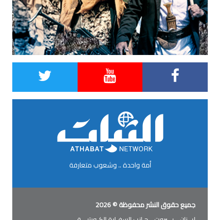
أمة واحدة .. وشعوب متعارفة
جميع حقوق النشر محفوظة © 2026
لبــنان - بــيروت - جـانب السفـارة الكـويتيـــة