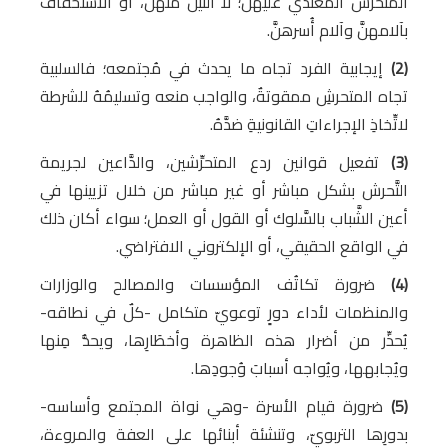
المُتحرش المُعتدي عليهنَّ؛ لا النَّيل منهنَّ، أو الاستخفاف
بآلامهنَّ وآلام أُسرهنَّ.
(2)
إيجابية الفرد تجاه ما يحدث في مُجتمعه؛ فالسلبية
تجاه المتحرشِ ممقوتةٌ، والواجب منعه وتسليمُهُ للشرطة
لاتِّخاذِ الإجراءاتِ القانونيةِ ضدَّهُ.
(3)
تفعيل قوانين ردع المتحرِّشين، والدَّاعين لجريمة
التَّحرش بشكل مباشر أو غير مباشر من خلال تزيينها في
أعين الشَّباب بالسَّلوك أو القول أو العمل؛ سواء أكان ذلك
في الواقع الحقيقي، أو الإلكتروني الافتراضي.
(4)
ضرورة تكاتُف المؤسسات والمصالح والوزارات
والمنظمات لأداء دورٍ توعويّ متكامل -كلٌ في نطاقه-
يُحذِّر من أضرار هذه الظاهرة وأخطَارِها، ويحدُّ مِنها
ويُجابهها، ويُواجه أسبابَ وُجودِها.
(5)
ضرورة قيام الأسرة -وهي نواة المجتمع وأساسه-
بدورِها التربويّ، وتنشئة أبنائها على العفة والمروءة،