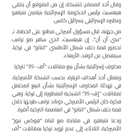
وقال أحد المصادر، للشبكة، إن من المتوقع أن يلتقي
هيغسيث برئيس الحكومة الإسرائيلية بنيامين نتنياهو
ونظيره الإسرائيلي يسرائيل كاتس.
من جهته، قال مسؤول أميركي مطلع على الخطط، لـ
"سي أن أن"، إن هيغسيث، الذي سافر مع ترامب
لحضور قمة حلف شمال الأطلسي "الناتو" في تركيا،
سينفصل عن الوفد، الأربعاء.
مخاوف إسرائيلية بشأن بيع مقاتلات "أف -35" لتركيا
ويتمثل أحد أهداف الزيارة، بحسب الشبكة الأميركية،
في تهدئة المخاوف الإسرائيلية بشأن البيع المحتمل
لمقاتلات "إف-35" الشبحية المتطورة إلى تركيا، وهي
فكرة كان الرئيس الأميركي دونالد ترامب طرحها خلال
قمة حلف شمال "الناتو" في العاصمة التركية أنقرة.
ودعا نتنياهو، في مقابلة مع قناة "فوكس نيوز"
الأميركية، الثلاثاء، إلى عدم تزويد تركيا بمقاتلات "أف