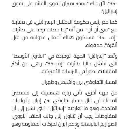
-35"، لأن ذلك "سيضر بميزان القوى القائم على تفوق
إسرائيل".
كما حذر رئيس حكومة الاحتلال الإسرائيلي، في مقابلة
مع "سي أن أن"، من أنّه "إذا حصلت تركيا على طائرات
"إف -35" فستكون هناك أعمال عدوانية من قبل
أنقرة"، حد قوله.
وتُعد "إسرائيل" الجهة الوحيدة في "الشرق الأوسط"
التي تشغّل حالياً طائرات "إف-35"، وهي من أكثر
المقاتلات تطوراً في الترسانة الأميركية.
المسار التفاوضي بين واشنطن وطهران
من جهة أخرى، تأتي زيارة هيغسيث إلى فلسطين
المحتلة في ظل مسار تفاوضي بين إيران والولايات
المتحدة، وهو ما تعارضه "إسرائيل"، التي تشير إلى أن
المفاوضات يجب أن تتناول إلى جانب الملف النووي،
الصواريخ الباليستية ودعم إيران لحركات المقاومة وهو