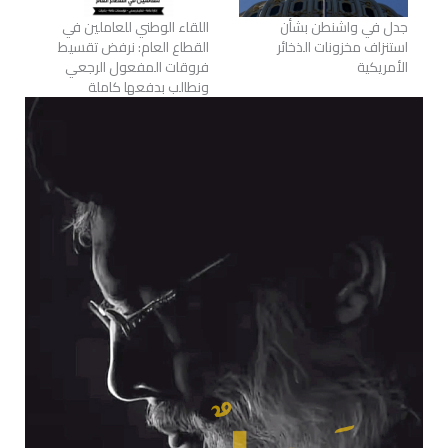
جدل في واشنطن بشأن
اللقاء الوطني للعاملين في
استنزاف مخزونات الذخائر
القطاع العام: نرفض تقسيط
الأمريكية
فروقات المفعول الرجعي
ونطالب بدفعها كاملة