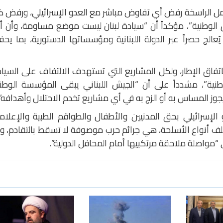
مل الراسخة رفض أي تفاوض مباشر مع العدو الإسرائيلي، ورفض 
 الوطنية”، مؤكداً أن “سيادة لبنان ليست موضع مساومة، وأن 
عالج حصراً عبر الدولة اللبنانية ومؤسساتها الدستورية، بما يح
فاق الإطار، ولكل المشاريع التي تستهدف الالتفاف على السيا
وطنية”، مشدداً على أن “الجيش اللبناني يبقى المؤسسة الوطن
جوز المساس به أو الزج به في أي مشاريع تخدم الاحتلال وأهدافه”.
و الإسرائيلي بحق المدنيين والأطفال والطواقم الطبية والإعلام
تلف أنواع الأسلحة، هي جرائم حرب موصوفة لا تسقط بالتقادم، و
ى “مواصلة ملاحقة مرتكبيها أمام المحافل الدولية”.