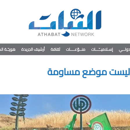
ولــي
إسـلاميــّـــات
منــوّعــــات
ثقافة
أرشيف الجريدة
هويـّـة ا
ن ليست موضع مساومة