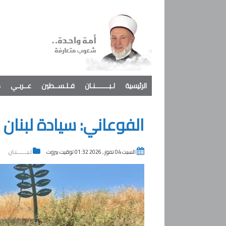
الرئيسية
لـبـــــــنـان
فـلـســطين
عــربـي
د
الفوعاني: سيادة لبنا
السبت 04 تموز , 2026 01:32 توقيت بيروت
لـبـــــــنـان