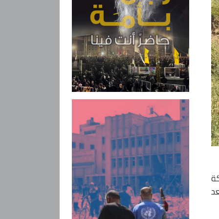
كة
عد