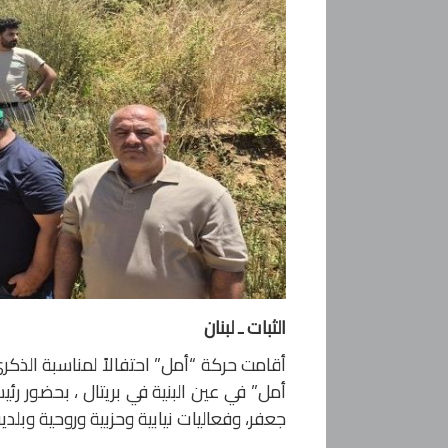
الثبات ـ لبنان
أقامت حركة “أمل” احتفالاً لمناسبة الذكر
أمل” في عين البنية في بريتال ، بحضور ر
جعفر، وفعاليات نيابية وحزبية وروحية وبلدية