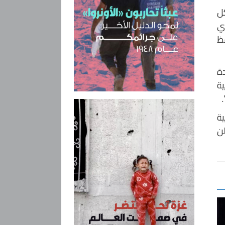
كل
أي
فظ
دة
ية
ية
لن