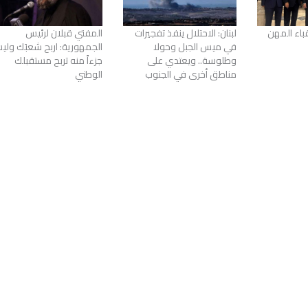
باء المهن
لبنان: الاحتلال ينفذ تفجيرات
المفتي قبلان لرئيس
في ميس الجبل وحولا
الجمهورية: اربح شعبَك ول
وطلوسة.. ويعتدي على
جزءاً منه تربح مستقبلك
مناطق أخرى في الجنوب
الوطني