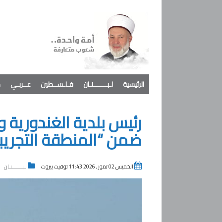
الرئيسية
لـبـــــــنـان
فـلـســطين
عــربـي
د
رئيس بلدية الغندورية 
ضمن “المنطقة التجريبي
الخميس 02 تموز , 2026 11:43 توقيت بيروت
لـبـــــــنـان