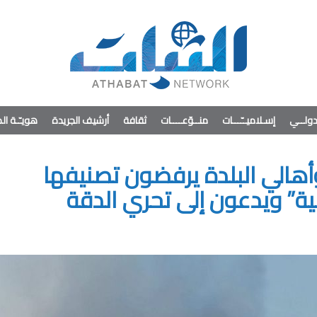
ولــي
إسـلاميــّـــات
منــوّعــــات
ثقافة
أرشيف الجريدة
هويـّـة ا
وأهالي البلدة يرفضون تصنيفها
ة” ويدعون إلى تحري الدقة