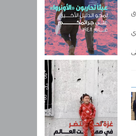
وق
أي
لى