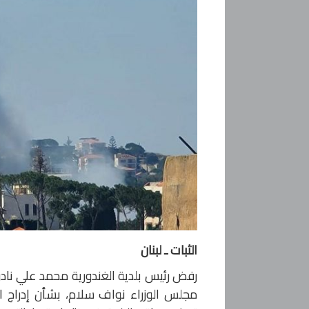
الثبات ـ لبنان
رفض رئيس بلدية الغندورية محمد علي نادر
مجلس الوزراء نواف سلام، بشأن إدراج ال