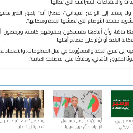
ت والاعتداءات الإسرائيلية التي تطالها”.
لا يستند إلى الواقع الميداني”، معتبرًا أنه” يلحق الضرر بحق
 تشويه حقيقة الأوضاع التي تعيشها البلدة وسكانها”.
اقعًا خاصًا، وأن أبناءها متمسكون بحقوقهم كاملة، ويرفضون 
ة البلدة أو تؤثر على مصالح أهلها”.
مية إلى تحري الدقة والمسؤولية في نقل المعلومات، والاعتماد ع
صونًا لحقوق الأهالي، وحفاظًا على المصلحة العامة”.
: ما يجري
أرسلان: نحذّر من مسلسل
وفد من تجمع نقباء المهن
أميركي
الإجرام بحقّ دروز سوريا
الصحية زار الحجار