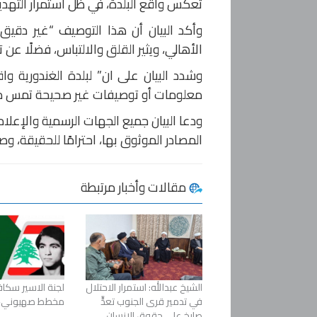
تعكس واقع البلدة، في ظل استمرار التهديدا
وأكد البيان أن هذا التوصيف “غير دقيق و
الأهالي، ويثير القلق والالتباس، فضلًا عن
وشدد البيان على ان” لبلدة الغندورية و
معلومات أو توصيفات غير صحيحة تمس مكان
ودعا البيان جميع الجهات الرسمية والإعلا
المصادر الموثوق بها، احترامًا للحقيقة، و
مقالات وأخبار مرتبطة
الشيخ عبدالله: استمرار الاحتلال
لجنة الاسير سكاف
في تدمير قرى الجنوب تعدٍّ
مخطط صهيوني-
صارخ على حقوق الإنسان