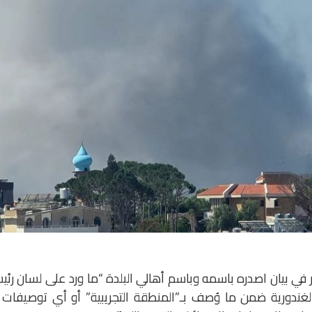
 في بيان اصدره باسمه وباسم أهالي البلدة “ما ورد على لسان رئ
غندورية ضمن ما وُصف بـ”المنطقة التجريبية” أو أي توصيفات 