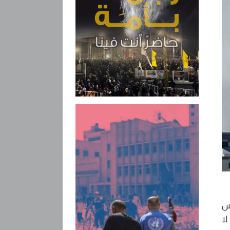
يس
لا