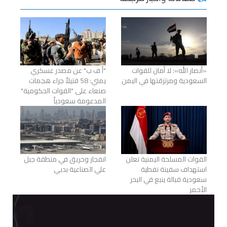
«أنصار الله»: لا أمان للقوات
"أ ف ب" عن مصدر عسكري
السعودية ومرتزقتها في اليمن
يمني: 58 قتيلاً جراء هجمات
صنعاء على "القوات الحكومية"
المدعومة سعودياً
القوات المسلحة اليمنية تعلن
انفجار وحريق في منطقة جبل
استهداف سفينة نفطية
علي الصناعية بدبي
سعودية قبالة ينبع في البحر
الأحمر