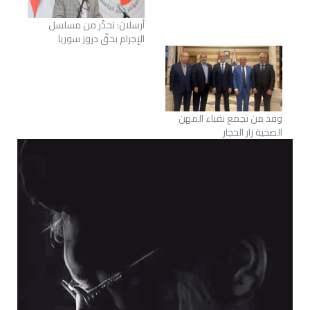
أرسلان: نحذّر من مسلسل
الإجرام بحقّ دروز سوريا
وفد من تجمع نقباء المهن
الصحية زار الحجار