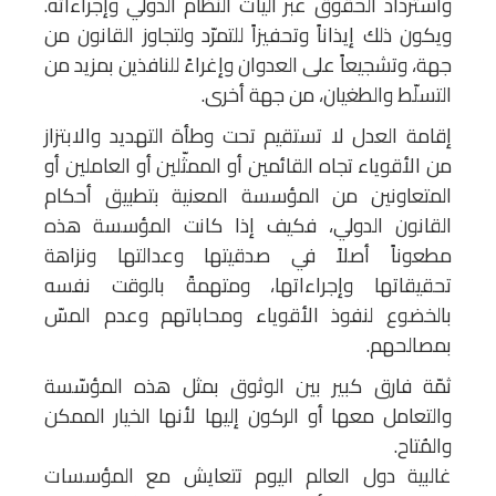
واسترداد الحقوق عبر آليات النظام الدولي وإجراءاته.
ويكون ذلك إيذاناً وتحفيزاً للتمرّد ولتجاوز القانون من
جهة، وتشجيعاً على العدوان وإغراءً للنافذين بمزيد من
التسلّط والطغيان، من جهة أخرى.
إقامة العدل لا تستقيم تحت وطأة التهديد والابتزاز
من الأقوياء تجاه القائمين أو الممثّلين أو العاملين أو
المتعاونين من المؤسسة المعنية بتطبيق أحكام
القانون الدولي، فكيف إذا كانت المؤسسة هذه
مطعوناً أصلاً في صدقيتها وعدالتها ونزاهة
تحقيقاتها وإجراءاتها، ومتهمةً بالوقت نفسه
بالخضوع لنفوذ الأقوياء ومحاباتهم وعدم المسّ
بمصالحهم.
ثمّة فارق كبير بين الوثوق بمثل هذه المؤسّسة
والتعامل معها أو الركون إليها لأنها الخيار الممكن
والمُتاح.
غالبية دول العالم اليوم تتعايش مع المؤسسات