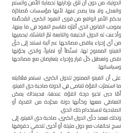
الدولية، من دون أن تثق بإدارتها لحماية الأمن والسلم
والعدل، ولا بما يصدر عنها، لأنها مؤسسات مُصادَرَة
بحكم الأمر الواقع من قوى النفوذ الكبرى المُحصَّنة
بموجب القانون الذي أقرّه تقاسم النفوذ في ما بينها،
وأذعنت له الدول الحليفة والتابعة ثمّ الناشئة، ليحميها
من أي إجراء يناقض مصالحها عبر آلية تستند إلى حقّ
الفيتو الممنوح لها، تسلّطاً أو تمايزاً، والذي يخوّلها
نقض وتعطيل كلّ قرار وإجراء يتعارضان مع مصالحها
وسياساتها.
على أن الفيتو الممنوح للدول الكبرى، تستمر فعّاليته
ما استمرّت القوّة تتنامى في الدولة صاحبة حق الفيتو.
أمّا حين تخبو درجة القوّة عندها، فحينذاك يمكن
التعاطي معها وكأنها دولة مجرّدة من القدرة أو
الصلاحية لاستخدام ذلك الحق.
ولذلك تعمد حتّى الدول الكبرى، صاحبة حق الفيتو، إلى
نسج تحالفات مع دول مثيلة أو أخرى لتحمي حقوقها