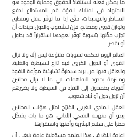
ما يمكن فعله لاستنقاذ الحقوق وحماية الوجود هو
الاجتهاد في امتلاك القوّة قدر المستطاع لدفع
المخاطر والتهديدات، حتّى إذا ما توفّر عقل ومنطق
وتوازن قوى ومصالح، فإن للشعوب والدول حينذاك أن
تجرّب حظّها بتسوية توفّر لعهدها استقراراً قد يطول
أو يقصر.
العالم اليوم تحكمه تسويات متنوّعة ليس إلّا، ولا تزال
القوى أو الدول الكبرى فيه تنزع للسيطرة والغلبة.
والعاقل فيها من يريد سيطرةً تشاركية موزّعة النفوذ
وملتزمةً بحدود التفاهمات. في ما لا يزال مجانين
أقوياء يطمحون إلى التفرّد في السيطرة ولا يضيرهم
أن تزول دول أو تُباد شعوب.
العقل المادي الغربي المُنتِج لمثل هؤلاء المجانين
يبدو أن منهجه النفعي الأناني، هو ما بات يشكّل
خطراً على سلام البشرية وأمنها واستقرارها.
إعادة النظر في هذا المنهج مسؤولية عامة ينبغي أن