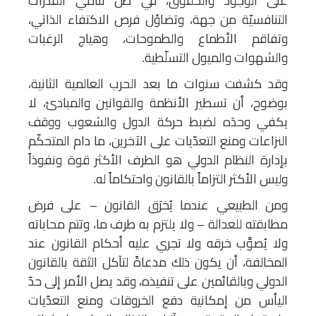
على الوجود والحقوق، في ظل تنامي القدرات
التنافسيّة من جهة، وتضاؤل فرص الاكتفاء الذاتي،
وتفاقم الأطماع والطموحات، وهياج الرغبات
والشهوات والميول التسلّطية.
وقد كشفت سنوات ما بعد الحرب العالمية الثانية،
بوضوح، أن تسطير الأنظمة والقوانين والمبادئ، لا
يكفي وحدَه لضبط حركة الدول والشعوب ووقف
النزاعات ومنع التعدّيات على الآخرين، ما دام المتحكّم
بإدارة النظام الدولي هو الطرف الأكثر قوة ونفوذاً
وليس الأكثر التزاماً بالقانون واحتكاماً له.
ومن الطبيعي عندما يُخرَق القانون – على فرض
مطابقته للعدالة – ولا يلتزم به طرف ما، وتتم محاباته
ولا يُصوَّب خرقه ولا تجري عليه أحكام القانون عند
المخالفة، أن يكون ذلك مدعاةً لتآكل الثقة بالقانون
الدولي وبالقائمين على تنفيذه، وقد يصل الأمر إلى حدّ
اليأس من إمكانية دفع الخروقات ومنع التعدّيات