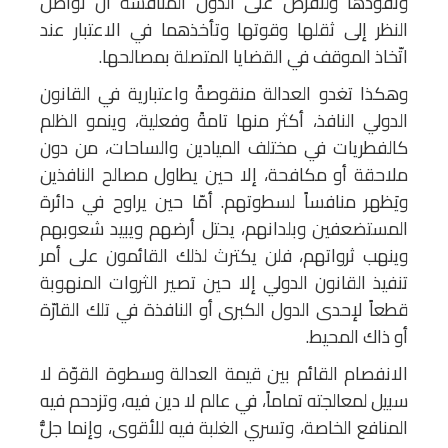
ونفوذها ولتفرض على الدول المنافسة أن تواصل
النظر إلى ثقلها وقوتها وتأخذهما في الاعتبار عند
اتّخاذ الموقف في القضايا المتصلة بمصالحها.
وهكذا تغدو العدالة منقوصةً واعتبارية في القانون
الدولي النافذ، أكثر منها تامةً وفعلية، وينمو الظلم
كالفطريات في مختلف الميادين والساحات، من دون
ملاحقة أو مكافحة، إلا حين يطاول مصالح النافذين
ويَظهر منافساً لسطوتهم. أمّا حين يراوح في دائرة
المستضعفين وبلدانهم، يحتل أرضهم ويبيد شعوبهم
وينهب ثرواتهم، فلن يكترث لذلك القائمون على أمر
تنفيذ القانون الدولي إلا حين تصير الثروات المنهوبة
قطعاً لإحدى الدول الكبرى أو النافذة في تلك القارّة
أو ذاك المحيط.
الانفصام القائم بين قيمة العدالة وسطوة القوّة لا
سبيل لمعالجته تماماً، في عالم لا دين فيه، وتزدحم فيه
المنافع الخاصة، وتسري الغلبة فيه للأقوى، وإنما جلُّ