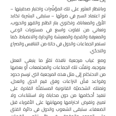
وبانتظار العثور على تلك المؤشّرات واختبار صدقيتها –
ثم اعتماد السير في ضوئها – ستبقى البشرية تكابد
الأرق والمعاناة، وتكتوي بنار الظلم والقهر والحروب،
وتعاني من تفاوت واسع في مستويات الوعي
والمعرفة والقدرة والمعيشة والإدارة والانضباط. كما
تستمر الجماعات والدول في حالة من التنافس والصراع
والتحدّي.
ومع غياب مرجعية نافذة تقرّر ما ينبغي العمل
بموجبه، وتفلّت تلك الجماعات والمجتمعات أو بعضها
من الاحتكام إلى مثل هذه المرجعية التي ترسم حدود
وقواعد فضّ النزاعات وفق قيم الحق والعدل،
وتمتلك الشخصيّة القانونية المستقلّة القادرة على
تنفيذ أحكامها من دون محاباة ولا استثناءات ولا
تمييز، وتفرض احترامها ومهابتها على الأقوياء قبل
الضعفاء، ستبقى الشعوب والدول في دائرة القلق