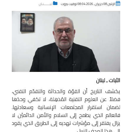
الإثنين 08 حزيران , 2026 08:04 توقيت بيروت
لـبـــــــنـان
الثبات ـ لبنان
يكشف التاريخ أن القوّة والحداثة والتقدّم التقني،
فضلاً عن العلوم التقنية المُذهِلة، لا تكفي وحدَها
لضمان استقرار المجتمعات الإنسانية وسعادتها.
فالعالم الذي يطمح إلى السلام والأمن الدائميْن لا
يزال يفتقر إلى مؤشرات تهديه إلى الطريق الذي يقود
إلى هذا الهدف النبيل.