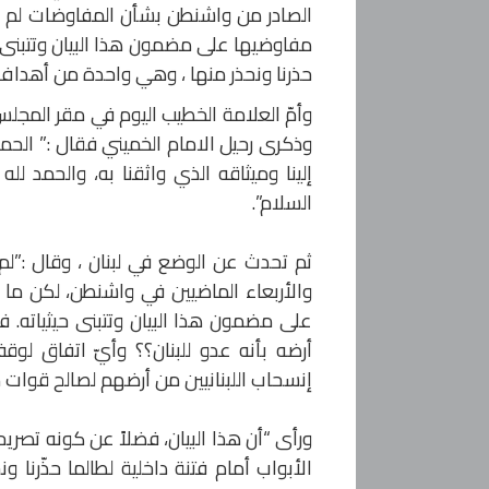
الصادر من واشنطن بشأن المفاوضات لم يفا
مفاوضيها على مضمون هذا البيان وتتبنى حيثي
حذرنا ونحذر منها ، وهي واحدة من أهدا
وأمّ العلامة الخطيب اليوم في مقر المجل
وذكرى رحيل الامام الخميني فقال :” الحمد
إلينا وميثاقه الذي واثقنا به، والحمد ل
السلام”.
ثم تحدث عن الوضع في لبنان ، وقال :”لم ي
والأربعاء الماضيين في واشنطن، لكن ما ي
على مضمون هذا البيان وتتبنى حيثياته. فه
أرضه بأنه عدو للبنان؟؟ وأيّ اتفاق لوق
إنسحاب اللبنانيين من أرضهم لصالح قوات م
ورأى “أن هذا البيان، فضلاً عن كونه تصريحا
الأبواب أمام فتنة داخلية لطالما حذّر