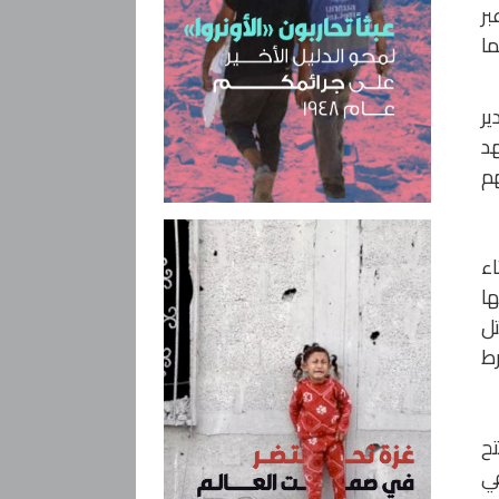
بر
ما
ير
هد
هم
اء
ها
تل
رط
تح
ي