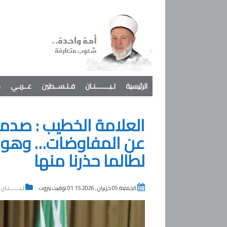
الرئيسية
لـبـــــــنـان
فـلـســطين
عــربـي
د
العلامة الخطيب : صدمن
عن المفاوضات… وهو يفت
لطالما حذرنا منها
الجمعة 05 حزيران , 2026 01:15 توقيت بيروت
لـبـــــــنـان