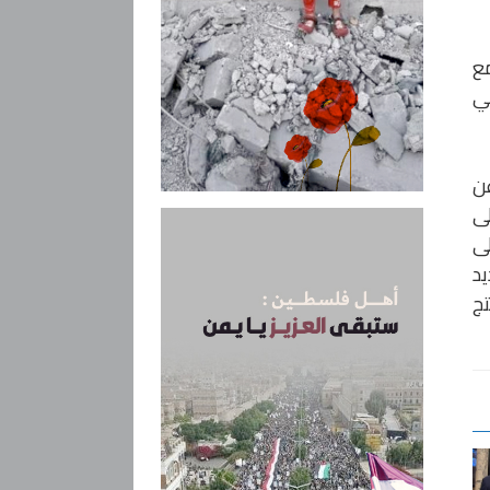
مع
ني
عن
لى
لى
يد
تج