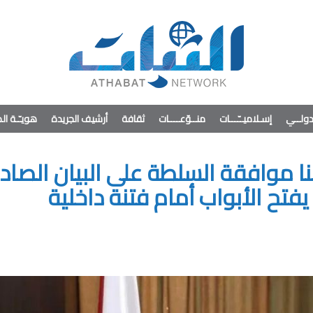
ولــي
إسـلاميــّـــات
منــوّعــــات
ثقافة
أرشيف الجريدة
هويـّـة ا
ا موافقة السلطة على البيان الصادر
ح الأبواب أمام فتنة داخلية