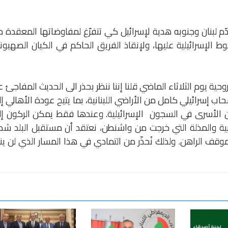
قدّم لبنان وجنوبه هدية لإسرائيل كي تتفرّغ لمفاوضاتها المعقدة 
ضغوط الإسرائيلية عليها، ولإنقاذ الفريق الحاكم في الكيان الصهيو
وحية يوم الثلاثاء الماضي قلنا إننا ننظر بحذر الى الحديث المفاجئ 
انسحاب إسرائيلي كامل من الأراضي اللبنانية، بما يتيح عودة الأهالي إ
عن الأسرى في السجون الإسرائيلية. وعندها فقط يمكن الركون إ
بية والمذلة التي خرجت من واشنطن، نعتقد أن مستقبل البلد شد
موقف الراهن. ولذلك نُحذّر من التمادي في هذا المسار الذي لن ين