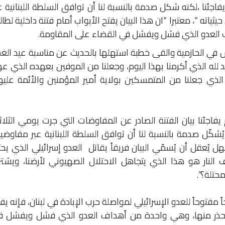
جئنا ،لكنه شكل صدمة بالنسبة لنا أن توافق السلطة اللبنانية ع
اته “، معتبرا “ان هذا البيان يفتح الأبواب أمام فتنة داخلية لطال
ف العدو الذي فشل ويفشل في القضاء على المقاومة.
س في الحازمية والقى خطبة استهلها بالحديث عن مناسبة عيد الغد
 لله الذي أكرمنا بهذا اليوم، وجعلنا من الموفين بعهده الذي ع
له الذي جعلنا من المتمسكين بولاية أمير المؤمنين والأئمة علي
فاجئنا بيان الفتنة الصادر عن المفاوضات التي جرت يومي الثلاث
ُشكّل صدمة بالنسبة لنا أن توافق السلطة اللبنانية عبر مفاوضي
ل يُعقل أن يُسمّي البيان فريقاً يقاتل العدو إسرائيلي الذي يح
ف النار هو هذا الذي يتجاهل الاحتلال الصهيوني لأرضنا، ويشت
حتلة؟”.
ً مفتوحاً للعدو الإسرائيلي لمواصلة حرب الإبادة في لبنان، فإنه يف
نا ونحذر منها، وهي واحدة من أهداف العدو الذي فشل ويفشل ف