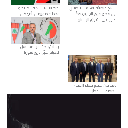
الشيخ عبدالله: استمرار الاحتلال
لجنة الاسير سكاف: ما يجري
في تدمير قرى الجنوب تعدٍّ
مخطط صهيوني-أميركي
صارخ على حقوق الإنسان
أرسلان: نحذّر من مسلسل
الإجرام بحقّ دروز سوريا
وفد من تجمع نقباء المهن
الصحية زار الحجار