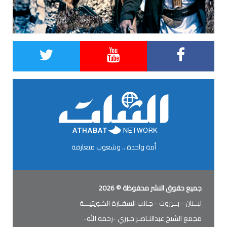
أمة واحدة .. وشعوب متعارفة
جميع حقوق النشر محفوظة © 2026
لبــنان - بــيروت - جـانب السفـارة الكـويتيـــة
مجمع الشيخ عبدالنـاصـر جـبري -رحمه الله-