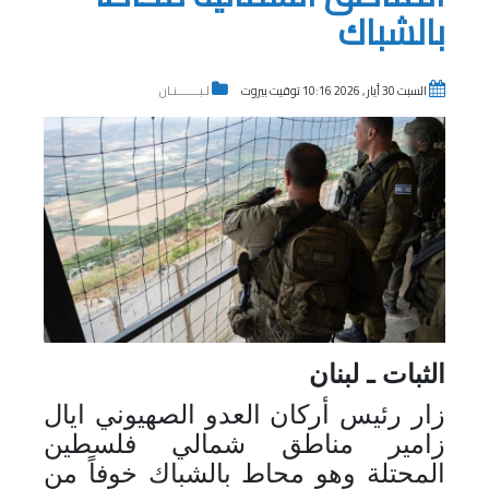
بالشباك
السبت 30 أيار , 2026 10:16 توقيت بيروت
لـبـــــــنـان
الثبات ـ لبنان
زار رئيس أركان العدو الصهيوني ايال
زامير مناطق شمالي فلسطين
المحتلة وهو محاط بالشباك خوفاً من