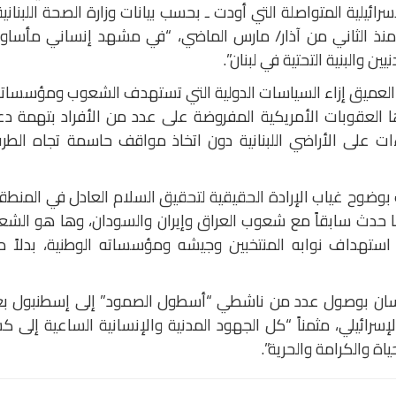
ائيلية المتواصلة التي أودت ـ بحسب بيانات وزارة الصحة اللبنانية
3 شهيداً وإصابة 9397 جريحاً منذ الثاني من آذار/ مارس الماضي، “في مشهد إنساني مأسا
 والبنية التحتية في لبنان”.
ا العميق إزاء السياسات الدولية التي تستهدف الشعوب ومؤسسات
ها العقوبات الأمريكية المفروضة على عدد من الأفراد بتهمة د
ات على الأراضي اللبنانية دون اتخاذ مواقف حاسمة تجاه الطر
وضوح غياب الإرادة الحقيقية لتحقيق السلام العادل في المنطق
 حدث سابقاً مع شعوب العراق وإيران والسودان، وها هو الشع
ر استهداف نوابه المنتخبين وجيشه ومؤسساته الوطنية، بدلاً 
إنسان بوصول عدد من ناشطي “أسطول الصمود” إلى إسطنبول بع
سرائيلي، مثمناً “كل الجهود المدنية والإنسانية الساعية إلى ك
ة والكرامة والحرية”.