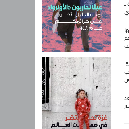
 ـ
وي
ها
عم
ف
ة،
ب
من
د
سر