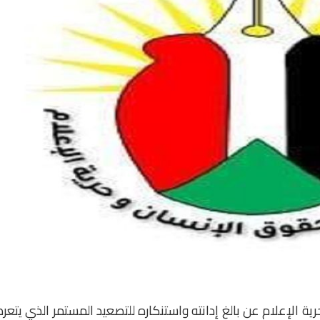
ة الإعلام عن بالغ إدانته واستنكاره للتصعيد المستمر الذي يتع