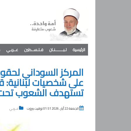
الرئيسية
لـبـــــــنـان
فـلـســطين
عــربـي
د
المركز السوداني لحقوق
على شخصيات لبنانية: ق
تستهدف الشعوب تحت ذ
الجمعة 22 أيار , 2026 01:51 توقيت بيروت
عــربـي