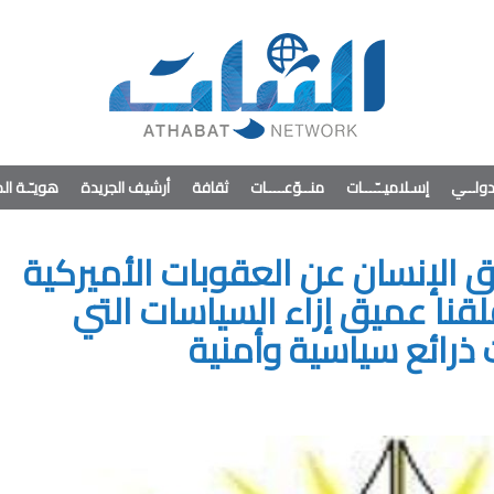
ولــي
إسـلاميــّـــات
منــوّعــــات
ثقافة
أرشيف الجريدة
هويـّـة ا
 الإنسان عن العقوبات الأميركية
لقنا عميق إزاء السياسات التي
رائع سياسية وأمنية