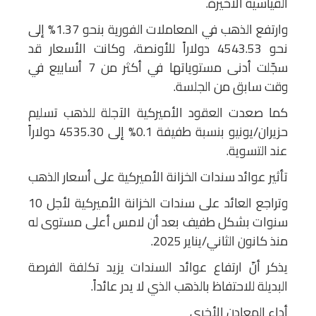
القياسية الأخيرة.
وارتفع الذهب في المعاملات الفورية بنحو 1.37% إلى
نحو 4543.53 دولاراً للأونصة، وكانت الأسعار قد
سجّلت أدنى مستوياتها في أكثر من 7 أسابيع في
وقت سابق من الجلسة.
كما صعدت العقود الأميركية الآجلة للذهب تسليم
حزيران/يونيو بنسبة طفيفة 0.1% إلى 4535.30 دولاراً
عند التسوية.
تأثير عوائد سندات الخزانة الأميركية على أسعار الذهب
وتراجع العائد على سندات الخزانة الأميركية لأجل 10
سنوات بشكل طفيف بعد أن لامس أعلى مستوى له
منذ كانون الثاني/يناير 2025.
يذكر أنّ ارتفاع عوائد السندات يزيد تكلفة الفرصة
البديلة للاحتفاظ بالذهب الذي لا يدر عائداً.
أداء المعادن الأخرى