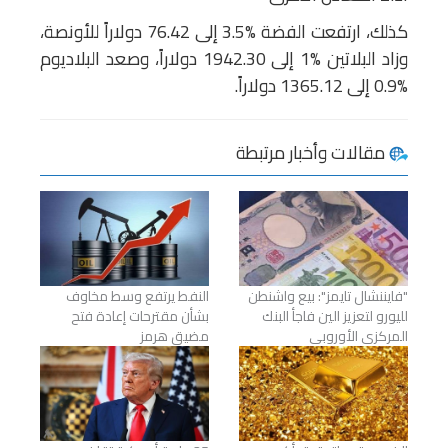
كذلك، ارتفعت الفضة %3.5 إلى 76.42 دولاراً للأونصة،
وزاد البلاتين %1 إلى 1942.30 دولاراً، وصعد البلاديوم
%0.9 إلى 1365.12 دولاراً.
مقالات وأخبار مرتبطة
"فايننشال تايمز": بيع واشنطن
النفط يرتفع وسط مخاوف
لليورو لتعزيز الين فاجأ البنك
بشأن مقترحات إعادة فتح
المركزي الأوروبي
مضيق هرمز