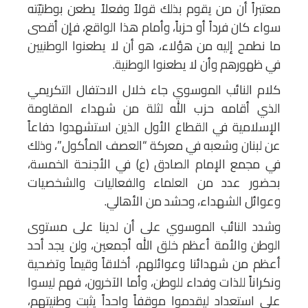
معتبراً أن من يقوم بذلك قولاً وفعلاً يطعن بوطنيّته
سواء كان فرداً أو حزباً، وأمام هذا الواقع، فإن أقصى
ما نطمح إليه من هؤلاء، هو أن لا يطعنوا الوطنيين
في ظهورهم وأن لا يطعنوا الوطنية.
كلام النائب الموسوي جاء خلال الاحتفال التكريمي
الذي أقامه حزب الله لثلة من شهداء المقاومة
الإسلامية في القطاع الأول الذين استشهدوا دفاعاً
عن لبنان وشعبه في معركة “العصف المأكول”، وذلك
في مجمع الإمام الصادق (ع) في الأجنحة الخمسة،
بحضور عدد من العلماء والفعاليات والشخصيات
وعوائل الشهداء، وحشد من الأهالي.
وشدد النائب الموسوي على أن لدينا على مستوى
الوطن والأمة أعظم خلق الله أجمعين، ولن يجد أحد
أعظم من شهدائنا وعوائلهم، أخلاقاً وقيماً وتضحية
ونكراناً للذات وفداء للوطن، وأما الآخرون، فهم ليسوا
على استعداد ليقدموا موقفاً واحداً يثبت وطنيتهم،