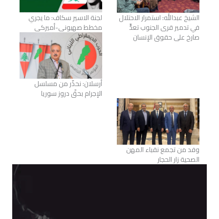
الشيخ عبدالله: استمرار الاحتلال
لجنة الاسير سكاف: ما يجري
في تدمير قرى الجنوب تعدٍّ
مخطط صهيوني-أميركي
صارخ على حقوق الإنسان
أرسلان: نحذّر من مسلسل
الإجرام بحقّ دروز سوريا
وفد من تجمع نقباء المهن
الصحية زار الحجار