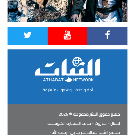
أمة واحدة .. وشعوب متعارفة
جميع حقوق النشر محفوظة © 2026
لبــنان - بــيروت - جـانب السفـارة الكـويتيـــة
مجمع الشيخ عبدالنـاصـر جـبري -رحمه الله-