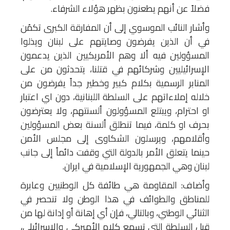
فضلاً عن أنهم يطعنون بظهر هؤلاء الشرفاء.
وأشار النائب الموسوي إلى أن المفارقة الكبرى تكمُن
في أن الذين يفرضون وصايتهم على لبنان ويذلوا
المسؤولين فيه ألا وهم الأمريكيين الذين يدعمون
الإسرائيليين وشركائهم في قتلنا، يتحدثون من على
المنابر الرسمية بكلام كبير وخطير جداً يفرضون من
خلاله إملاءاتهم على السلطة اللبنانية، دون اي اعتبار
او احترام، ويبتلع المسؤولون ألسنتهم، ولا يعترضون
بحرف او كلمة، فيما تنطلق ألسنة بعض المسؤولين
وأقلامهم، ويرسلون الشكاوى إلى مجلس الأمن
حينما يتعلق الأمر بالدولة التي وقفت دائماً إلى جانب
لبنان وهي الجمهورية الإسلامية في ايران.
وأضاف: المقاومة هي طائفة كل الوطنيين وعابرة
للمناطق والطوائف في هذا الوطن ولا تنحصر في
الثنائي الوطني، وبالتالي، فإن أي إهانة أو إدانة لها من
قبل السلطة التي تسمع كلام الأميركي والإسرائيلي،