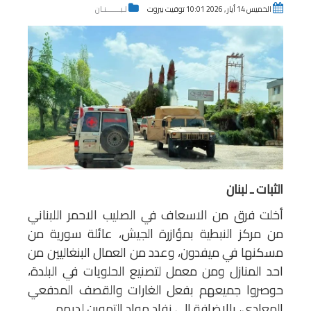
الخميس 14 أيار , 2026 10:01 توقيت بيروت
لـبـــــــنـان
الثبات ـ لبنان
أخلت فرق من الاسعاف في الصليب الاحمر اللبناني
من مركز النبطية بمؤازرة الجيش، عائلة سورية من
مسكنها في ميفدون، وعدد من العمال البنغاليين من
احد المنازل ومن معمل لتصنيع الحلويات في البلدة،
حوصروا جميعهم بفعل الغارات والقصف المدفعي
المعادي، بالإضافة الى نفاد مواد التموين لديهم.