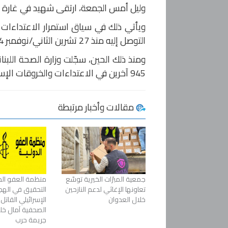
وليل أمس الجمعة، ارتقى شهيد في غارة إس
ويأتي ذلك في سياق استمرار الاعتداءات ال
التوصل إليه منذ 27 تشرين الثاني/نوفمبر 2024.
945 آخرين في الاعتداءات والخروقات الإسرائيلية.
مقالات وأخبار مرتبطة
جمعية المبرّات الخيرية توسّع
منظمة العفو الد
تعاونها الإغاثي لدعم النازحين
التحقيق في اله
خلال العدوان
الإسرائيلي القاتل
الصحفية آمال خليل
جريمة حرب