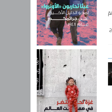
مّ
د 332 شخصاً وجرح