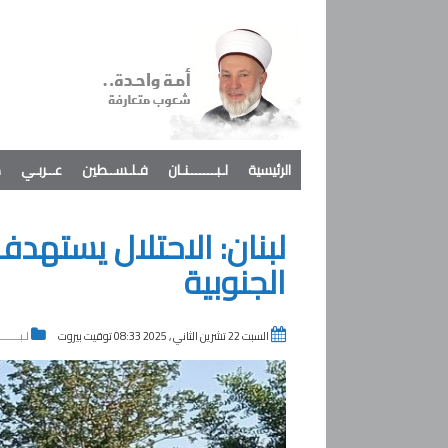
الرئيسية
لـبـــــــنـان
فـلـســطين
عــربـي
د
لبنان: الاحتلال يستهدف
الجنوبية
السبت 22 تشرين الثاني , 2025 08:33 توقيت بيروت
لـبــــــ