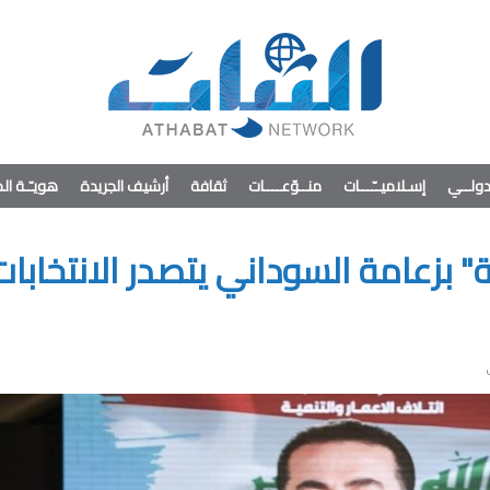
ولــي
إسـلاميــّـــات
منــوّعــــات
ثقافة
أرشيف الجريدة
هويـّـة ا
ة" بزعامة السوداني يتصدر الانتخابات