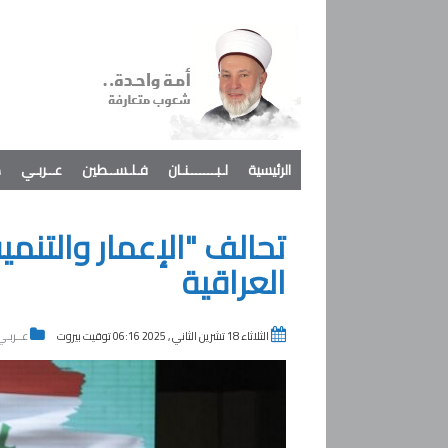
الرئيسية
لـبـــــــنـان
فـلـســطين
عــربـي
د
تحالف "الإعمار والتنمي
العراقية
الثلاثاء 18 تشرين الثاني , 2025 06:16 توقيت بيروت
عــربـي