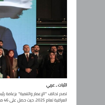
الثبات ـ عربي
تصدر تحالف "الإعمار والتنمية" بزعامة رئيس
العراقية لعام 2025، حيث حصل على 46 مقعدا من أصل 329 في البرلمان.