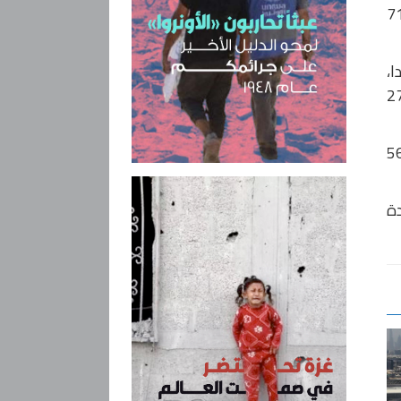
 محافظات من بينها العاصمة بغداد، التي حصل فيها على 15 مقعدا من مجموع 71
ري المالكي ثالثا بـ29 مقعدا،
س الخزعلي 28 مقعدا والحزب الديمقراطي الكردستاني بزعامة مسعود البارزاني 27
لفات والقوائم الشيعية على 187 مقعدا، والسنية على 77 مقعدا، والكردية على 56
لمدة