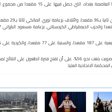
وتصدر التحالف في 8
وحل حزب "تقدم" بزعامة محمد الحلبوسي ثانيا بـ36 مقعدا، وائتلاف بزعامة نو
و"صادقون" بزعامة قي
وبالمجمل حصلت التحا
من الجدير ذكره أن نسبة المشاركة في التصويت بلغت نحو 56%، على أن تفتح فترة الطعون على النتائج 
المحكمة الاتحادية العليا.