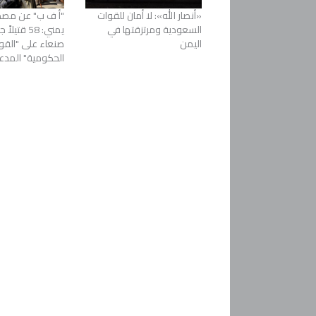
«أنصار الله»: لا أمان للقوات
"أ ف ب" عن مص
السعودية ومرتزقتها في
يمني: 58 قت
اليمن
صنعاء على "القو
الحكومية" المدع