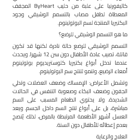
كاليفورنيا على علبة من حليب ByHeart المجفف
المعطاة لطفل مصاب بالتسمم الوشيقي وجود
البكتيريا المنتجة لسم البوتولينوم.
ما هو التسمم الوشيقي للرضع؟
التسمم الوشيقي للرضع حالة نادرة لكنها قد تكون
قاتلة، تصيب عادة الأطفال دون سن 12 شهرا. ويحدث
عندما تدخل أبواغ بكتيريا كلوستريديوم بوتولينوم
أمعاء الرضيع، وتنمو لتنتج سم البوتولينوم.
وتشمل الأعراض: الإمساك وضعف العضلات وتدلي
الجفون وضعف البكاء وصعوبة التنفس في الحالات
الشديدة. ولا يحتوي الطعام المسبب على السم
مباشرة، بل على أبواغ تنتج السم داخل الجسم. ويعد
العسل أشهر الأطعمة المرتبطة بالمرض، لذلك يُنصح
بعدم إعطائه للأطفال دون السنة.
العلاج والرعاية