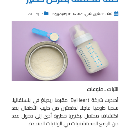
الثلاثاء 11 تشرين الثاني , 2025 01:14 توقيت بيروت
منــوّعــــات
الثبات ـ منوعات
أصدرت شركة ByHeart، مقرها ريدينغ في بنسلفانيا،
سحبا طوعيا عاجلا لدفعتين من حليب الأطفال بعد
اكتشاف محتمل لبكتيريا خطيرة أدى إلى دخول عدد
من الرضع المستشفيات في الولايات المتحدة.