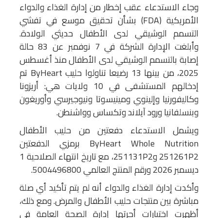
وجاء الاستدعاء عقب إخطار من إدارة الغذاء والدواء
الأمريكية (FDA) بشأن تحقيق موسع في تفشي
التسمم الوشيقي لدى الأطفال حديثي الولادة.
وأبلغت الإدارة الشركة في 7 نوفمبر عن 83 حالة
إصابة بالتسمم الوشيقي لدى الأطفال منذ أغسطس
2025، من بينها 13 رضيعا تناولوا حليب ByHeart تم
إدخالهم المستشفى في 10 ولايات هي: أريزونا
وكاليفورنيا وإلينوي ومينيسوتا ونيوجيرسي وأوريغون
وبنسلفانيا ورود آيلاند وتكساس وواشنطن.
ويشمل الاستدعاء دفعتين من حليب الأطفال
ByHeart Whole Nutrition برمزي الدفعتين
251261P2 و251131P2، مع تاريخ انتهاء الصلاحية 1
ديسمبر 2026 ورقم المنتج العالمي 5004496800.
وأكدت إدارة الغذاء والدواء أنه لم يتم تأكيد أي صلة
مباشرة بين منتجات حليب الأطفال والمرض. ومع ذلك،
أظهرت اختبارات أجرتها إدارة الصحة العامة في