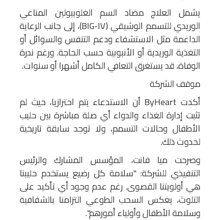
يشمل العلاج مضاد السم الغلوبيولين المناعي
الوريدي للتسمم الوشيقي (BIG-IV)، إلى جانب الرعاية
الداعمة مثل الاستشفاء ودعم التنفس والسوائل أو
التغذية الوريدية أو الأنبوبية حسب الحاجة. ورغم ندرة
الوفاة، قد يستغرق التعافي الكامل أشهرا أو سنوات.
موقف الشركة
أكدت ByHeart أن الاستدعاء يتم احترازيا، حيث لم
تثبت إدارة الغذاء والدواء أي صلة مباشرة بين حليب
الأطفال وحالات التسمم، ولا توجد سابقة تاريخية
لحدوث ذلك.
وصرحت ميا فانت، المؤسس المشارك والرئيس
التنفيذي للشركة: "سلامة كل رضيع يستخدم حليبنا
هي أولويتنا القصوى. رغم عدم وجود أي تأكيد على
التلوث، يعكس السحب الطوعي التزامنا بالشفافية
وسلامة الأطفال وأولياء أمورهم".