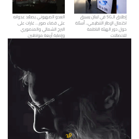
إطلاق الـ5G في لبنان يسبق
العدو الصهيوني يصعّد عدوانه
اكتمال الإطار التنظيمي.. أسئلة
على قضاء صور… غارات على
حول دور الهيئة الناظمة
البرج الشمالي والمنصوري
للاتصالات
وإصابة أربعة مواطنين