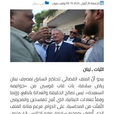
الجمعة 26 أيلول , 2025 09:19 توقيت بيروت
لـبـــــــنـان
الثبات ـ لبنان
يبدو أنّ الملف القضائي للحاكم السابق لمصرف لبنان
رياض سلامة، بات قاب قوسين من «خواتيمه
السعيدة». ليس لصالح الحقيقة والعدالة بالطبع، وإنما
وفقاً للعادات اللبنانية، التي تُتيح للفاسدين والمجرمين
التّفلّت من المحاسبة، على الدوام. فرغم متانة الملف
الذي أُوقف بموجبه سلامة، وهو اختلاس 43 مليون