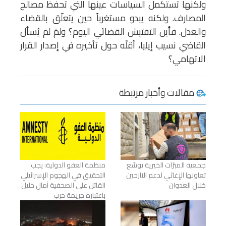
ولكنها تستكمل السياسات عينها التي تحفظ مصالح
المصارف. ولكنه يبدو مستغرباً حين يتعلّق بالقضاء
والعدل. فأين التفتيش القضائي اليوم؟ ولمَ لم يُسأل
القاضي نسيب إيليا، أقلّه حول تأخيره في إصدار القرار
الاتهامي؟
مقالات وأخبار مرتبطة
جمعية المبرّات الخيرية توسّع
منظمة العفو الدولية: يجب
تعاونها الإغاثي لدعم النازحين
التحقيق في الهجوم الإسرائيلي
خلال العدوان
القاتل على الصحفية آمال خليل
باعتباره جريمة حرب