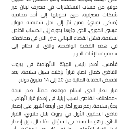
دولار، من حساب الاستشارات في مصرف لبنان عبر
شيكات مصرفية، جرى تحويلها إلى أحد محاميه
(ميكي تويني)، ومن ثمّ إلى نجل شقيقته مروان
عيسى الخوري، الذي جيّرها بدوره إلى الحساب الخاص
لسلامة، فشل القضاء اللبناني حتى الآن في محاكمته
في هذه القضية الواضحة، والتي لا تحتاج إلى
«عبقرية» لإثبات الجرم.
فأمس، أصدر رئيس الهيئة الاتّهامية في بيروت
القاضي كمال نصار، قراراً بإخلاء سبيل سلامة، بعد
تخفيض الكفالة المالية من 20 إلى 14 مليون دولار.
قرار نصار الذي استلم موقعه حديثاً، صدر نتيجة
«مماطلة» القاضي نسيب إيليا، في إصدار قرار اتّهامي
بحقّ سلامة، رغم مرور أكثر من أربعة أشهر على إصدار
قاضي التحقيق الأول في بيروت بلال حلاوي، القرار
الظنّي. وهو ما يستدعي السؤال عمّا حال دون إصدار