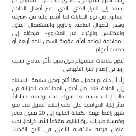
إيليا، القرار الاتّهامي، والذي كان من المفترض أن
يستند إلى القرار الظنّي، الذي اعتبر أفعال الحاكم
السابق من نوع الجنايات لما أقدم عليه من «سرقة
وهدر الأموال العامة، والتزوير والاستعمال المزوّر،
والاختلاس والإثراء غير المشروع»، فيحوّله إلى
المحاكمة ليواجه أقلّه عقوبة السجن لنحو أربعة أو
خمسة أعوام.
تُطرح علامات استفهام حول سبب تأخّر القاضي نسيب
إيليا في إصدار القرار الاتّهامي
إلّا أنّ ذلك لم يحصل، ممّا أتاح لوكيل سلامة، الاستناد
إلى المادة 108 من أصول المحاكمات الجزائية في
طلب إخلاء سبيله بعد انتهاء مدة توقيفه احتياطياً.
فآثر إيليا، الموافقة على طلب إخلاء السبيل منذ نحو
شهر رافعاً قيمة الكفالة المالية إلى 20 مليون دولار
وخمسة مليارات ليرة لبنانية، مقدّماً الأمر كإنجاز، تحت
عنوان فرضه «الكفالة الأعلى في تاريح القضاء