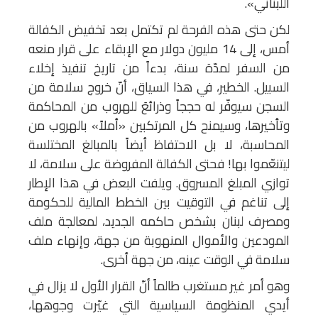
اللبناني».
لكن حتى هذه الفرحة لم تكتمل بعد تخفيض الكفالة
أمس، إلى 14 مليون دولار مع الإبقاء على قرار منعه
من السفر لمدّة سنة، بدءاً من تاريخ تنفيذ إخلاء
السبيل. الخطير، في هذا السياق، أنّ خروج سلامة من
السجن سيوفّر له حججاً وذرائعَ للهروب من المحاكمة
وتأخيرها، وسيمنح كل المرتكبين «أملاً» بالهروب من
المحاسبة، لا بل الاحتفاظ أيضاً بالمبالغ المختلسة
ليتنعّموا بها! فحتى الكفالة المفروضة على سلامة، لا
توازي المبلغ المسروق. ويلفت البعض في هذا الإطار
إلى تناغم في التوقيت بين الخطط المالية للحكومة
ومصرف لبنان بشخص حاكمه الجديد، لمعالجة ملف
المودعين والأموال المنهوبة من جهة، وإنهاء ملف
سلامة في الوقت عينه، من جهة أخرى.
وهو أمر غير مستغرب طالماً أنّ القرار الأول لا يزال في
أيدي المنظومة السياسية التي غيّرت وجوهها،