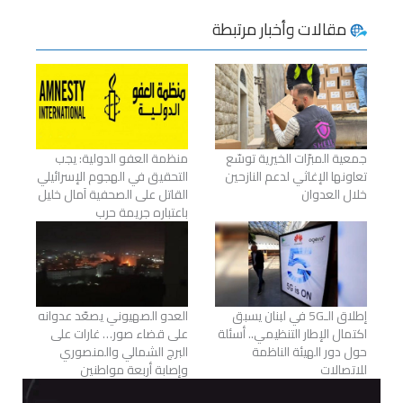
مقالات وأخبار مرتبطة
جمعية المبرّات الخيرية توسّع
منظمة العفو الدولية: يجب
تعاونها الإغاثي لدعم النازحين
التحقيق في الهجوم الإسرائيلي
خلال العدوان
القاتل على الصحفية آمال خليل
باعتباره جريمة حرب
إطلاق الـ5G في لبنان يسبق
العدو الصهيوني يصعّد عدوانه
اكتمال الإطار التنظيمي.. أسئلة
على قضاء صور… غارات على
حول دور الهيئة الناظمة
البرج الشمالي والمنصوري
للاتصالات
وإصابة أربعة مواطنين