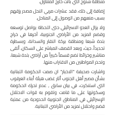
منطقة شنوح التي باتت خارج المتناول.
إضافة إلى ذلك، فقد عشرات مربي النحل مصدر رزقهم
بسبب منعهم من الوصول إلى المناحل.
ولا يزال العدو الاسرائيلي حتى اللحظة يواصل توسعه
وقضم المزيد من الأراضي الجنوبية، آخرها في خراج
بلدة شبعا ومنطقة بركة النقار والسدانة، وبسطرة
تحديداً، حيث، وبعد القصف المباشر على السكان، ألقى
مناشير وخرائط تضم قسماً كبيراً من أراضي بلدة شبعا،
وتحذر المواطنين من الاقتراب منها.
واشارت صحيفة "الاخبار" ان صمت الحكومة اللبنانية
بشأن مصير أهل الجنوب أثار غضب هيئة أبناء العرقوب
التي استنكرت، في بيان سابق , عدم تحرك الحكومة
وسكوتها على ما قامت وتقوم به قوات الاحتلال
الإسرائيلي في المناطق الجنوبية الحدودية من عملية
قضم واحتلال لمزيد من الأراضي اللبنانية.