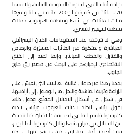
يواجه أبناء القرى الجنوبية الحدودية اللبنانية، ولا سيما
270 عائلة في كفرشوبا و200 عائلة في حلتا وغيرها
مئات العائلات في شبعا ومنطقة العرقوب، حملات
منظمة للتهجير القسري.
وهي لا تتوقف عند الاستهدافات الكيان الإسرائيلي
المباشرة والمتكررة عبر الطائرات المسيّرة والرصاص
والقنابل والخطف المباشر، وإنما تمتد إلى الخنق
الاقتصادي لإجبارهم على البحث عن مصدر رزق خارج
الجنوب.
يحصل هذا عبر حرمان غالبية العائلات التي تعيش على
الزراعة وتربية الماشية والنحل من الوصول إلى أراضيها،
في شكل من أشكال الاحتلال المقنّع. وحول ذلك،
يقول رئيس اتحاد بلديات العرقوب ورئيس بلدية
كفرشوبا قاسم القادري لصحيفة "الاخبار": كنا نتحدث
عن الاحتلال في مزارع شبعا وتلال كفرشوبا، أما اليوم،
فقد أصبحنا أمام مناطق جديدة تمنع عنها الحركة