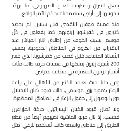
بفعل النيران وغطرسة العدو الصهيوني، ما يهدّد
بتحويلها إلى أراضٍ شبه محتلة بحكم الأمر الواقع.
منذ عملية طوفان الأقصى قبل سنتين، لم يحصد
كثيرون في كفرشوبا زيتونهم، كما يفعلون في كلّ
موسم، بسبب الخوف من إطلاق النار المباشر عند
الاقتراب من الكروم في المناطق الحدودية، بحسب
الأستاذ المتقاعد خليل قصب من كفرشوبا، الذي خسر
200 شجرة زيتون يملكها في عمليات جرف طالت مئات
أشجار الزيتون المعمرة في منطقة عذرايين.
وفي حلتا، حيث يعتمد الكثير من الأهالي على زراعة
الزعتر كمورد رزق موسمي، حالت قيود كيان الاحتلال
دون الوصول إلى حقول الزعتر في المناطق المحظورة.
ولا تطال قيود الكيان الإسرائيلي حركة المزراعين
فحسب، إذ نال مربو الماشية نصيبهم أيضاً من قطع
الطريق إلى مناطق واسعة كانت تُستخدم للرعي، مثل