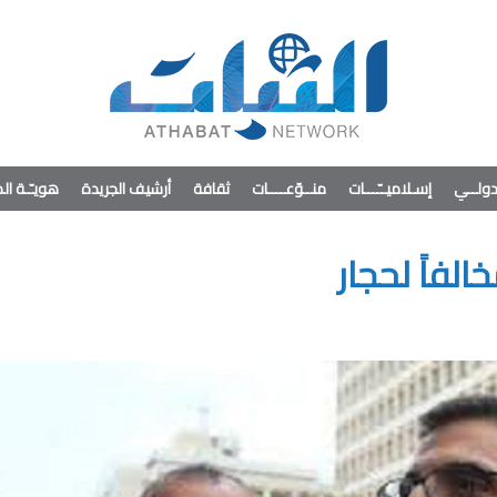
ولــي
إسـلاميــّـــات
منــوّعــــات
ثقافة
أرشيف الجريدة
هويـّـة ا
لفاً لحجار