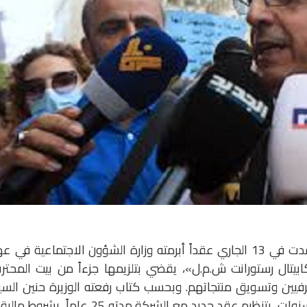
ألغى مجلس الوزراء في جلسته التي انعقدت في 13 الجاري عقداً أبرمته وزارة الشؤون الاجتماعية في 
ابيتال رستورانت ش.م.ل»، يقضي بتلزيمها جزءاً من بيت المحت
ي أنشئ عام 1963 لدعم الحرفيين وتسويق منتجاتهم. وبحسب كتاب رفعته الوزيرة حنين السي
قام حجار، قبل انتهاء العقد القائم بثلاث سنوات، بتنظيم عقد جديد مع الشركة مدته 25 عاماً، بشرو