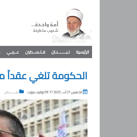
الرئيسية
لـبـــــــنـان
فـلـســطين
عــربـي
د
الحكومة تلغي عقداً مخا
الخميس 21 آب , 2025 09:17 توقيت بيروت
لـبـــــــنـان