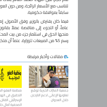
تتناسب مع الأسعار الرائجة، ومن دون العو
سابقاً بموافقة حكومية.
منحها الحق في استثمار جزء من بيت المحت
رسم 5% من المبيعات للوزارة. علماً أن ملكية العقار تعود لبلدية بيروت التي وضعته بتصرّف الوزارة عام 1993.
مقالات وأخبار مرتبطة
جمعية المبرّات الخيرية توسّع
منظمة العفو الد
تعاونها الإغاثي لدعم النازحين
التحقيق في اله
خلال العدوان
الإسرائيلي القاتل
الصحفية آمال خليل