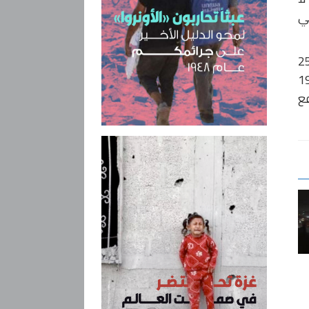
ظي
ير، وفق الأصول، إما تعديل شروط العقد بما ينسجم مع المتغيرات التي طرأت خلال 25
ّ التعاقد مع «كابيتال رستورانت» عام 1997
فع