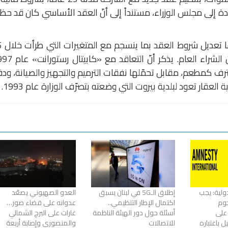
دة إلى مجلس الوزراء، مستنداً إلى أنّ العقد الأساسي كان قد ح
فيما كان يفترض بالوز
عاماً، أو اللجوء إلى مناقصة عملاً بقانون الشراء العام. يذكر أن
رف كمطعم، مقابل تحمّلها نفقات الترميم والتجهيز والصيانة، ود
ولية: يجب
إطلاق الـ5G في لبنان يسبق
العدو الصهيوني يصعّد
جوم
اكتمال الإطار التنظيمي..
عدوانه على قضاء صور…
 على
أسئلة حول دور الهيئة الناظمة
غارات على البرج الشمالي
 باعتباره
للاتصالات
والمنصوري وإصابة أربعة