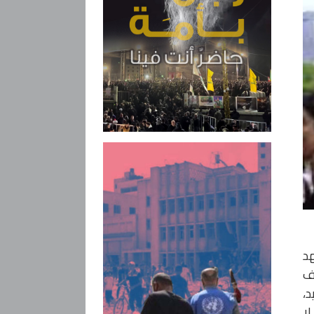
عهد
رف
د،
ط مالية لا