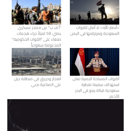
«أنصار الله»: لا أمان للقوات
"أ ف ب" عن مصدر عسكري
السعودية ومرتزقتها في اليمن
يمني: 58 قتيلاً جراء هجمات
صنعاء على "القوات الحكومية"
المدعومة سعودياً
القوات المسلحة اليمنية تعلن
انفجار وحريق في منطقة جبل
استهداف سفينة نفطية
علي الصناعية بدبي
سعودية قبالة ينبع في البحر
الأحمر