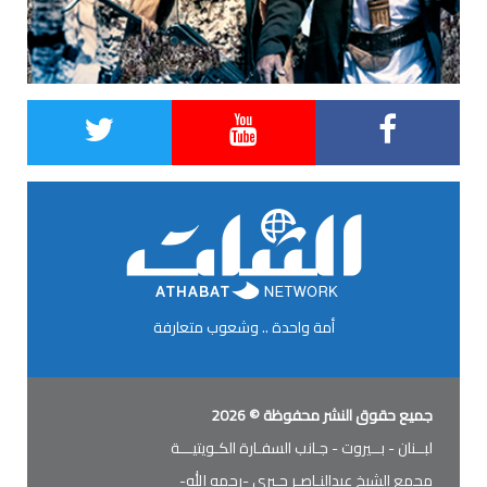
أمة واحدة .. وشعوب متعارفة
جميع حقوق النشر محفوظة © 2026
لبــنان - بــيروت - جـانب السفـارة الكـويتيـــة
مجمع الشيخ عبدالنـاصـر جـبري -رحمه الله-