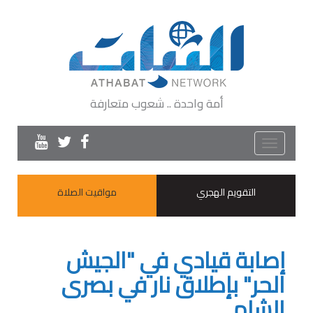
أمة واحدة .. شعوب متعارفة
Toggle
navigation
التقويم الهجري
مواقيت الصلاة
إصابة قيادي في "الجيش
الحر" بإطلاق نار في بصرى
الشام