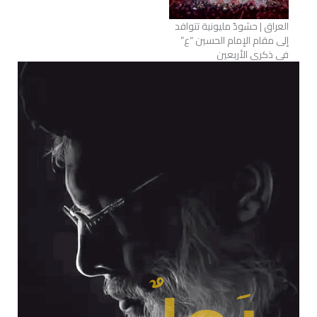
العراق | حشودٌ مليونية تتوافد
إلى مقام الإمام الحسين “ع”
في ذكرى الأربعين