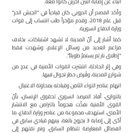
أنباء عن إصابة اثنين آخرين كانوا معه.
وأكد المصدر أن الدروبي كان قيادياً في "الجيش الحر"
قبل عام 2018، وقدم مؤخراً طلب انتساب إلى قوات
وزارة الدفاع السورية.
كما أشار إلى أنّ المدينة لا تشهد اشتباكات، بخلاف
مزاعم العديد من وسائل الإعلام، وشهدت فقط
"إطلاق نار لم يستمرّ طويلاً".
وفي إثر الحادثة، انتشرت القوات الأمنية في عددٍ من
شوارع المدينة، وفُرض حظر تجوال فيها.
اتهام عناصر اللواء الثامن وقيادته بمحاولة الاغتيال
بالتوازي، أفاد المرصد السوري لحقوق الإنسان، بأنّ
القوى الأمنية نفذّت هجوماً بالتزامن مع الانتشار
الأمني، استهدف مجموعة من عناصر وزارة الدفاع، ما
أدّى إلى إصابة 3 بجروح بالغة، بينهم قيادي سابق في
الفصائل المعارضة للنظام السابق، وتم نقلهم إلى