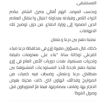
المستشفى.
وبحسب المرصد، اتهم أهالي بصرى الشام، عناصر
اللواء الثامن وقيادته بمحاولة اغتيال واعتقال العناصر
الذين انضموا إلى وزارة الدفاع، من دون توضيح تلك
الاتهامات.
عملية دهم بين درعا وعتمان
كذلك، قال مسؤول مفرزة إزرع في محافظة درعا ضياء
القرعلي لوكالة سانا: "بناء على معلومات دقيقة
وتحريات مستمرة، نفذت دوريات الأمن العام في إزرع
عملية دهم ناجحة لأحد المستودعات المشبوهة بين
منطقتي درعا وعتمان، وضبطت فيه كميات من
الصواريخ وقذائف الهاون التي كانت مخزنة بغرض
الاتجار بها، وقامت بمصادرتها، فيما فرّ المتورطون قبل
وصول القوة".