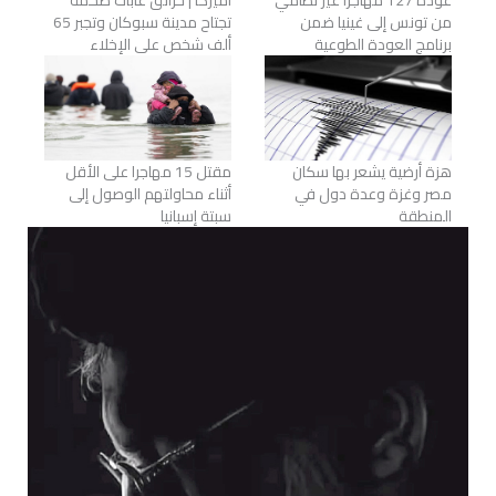
عودة 127 مهاجراً غير نظامي
أميركا | حرائق غابات ضخمة
من تونس إلى غينيا ضمن
تجتاح مدينة سبوكان وتجبر 65
برنامج العودة الطوعية
ألف شخص على الإخلاء
هزة أرضية يشعر بها سكان
مقتل 15 مهاجرا على الأقل
مصر وغزة وعدة دول في
أثناء محاولتهم الوصول إلى
المنطقة
سبتة إسبانيا