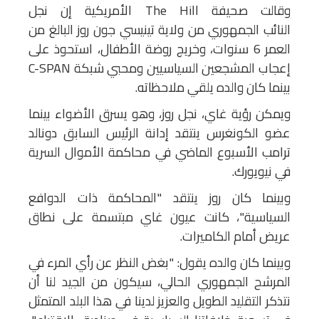
وقالت صحيفة The Hill الأمريكية إن نجل
النائب الجمهوري من ولاية تينيسي جون روز البالغ من
العمر 6 سنوات، وخريج روضة الأطفال، استحوذ على
إعجاب المشجعين السياسيين ومحبي شبكة C-SPAN
بينما كان والده يلقي ملاحظاته.
ويمكن رؤية غاي، نجل روز، وهو يسرق الأضواء بينما
عضو الكونغرس ينتقد إدانة الرئيس السابق دونالد
ترامب الأسبوع الماضي في محاكمة الأموال السرية
في نيويورك.
وبينما كان روز ينتقد "المحاكمة ذات الدوافع
السياسية"، كانت عيون غاي مبتسمة على نطاق
عريض أمام الكاميرات.
وبينما كان والده يقول: "بغض النظر عن رأي المرء في
المرشح الجمهوري الحالي، سيكون من الجيد لنا أن
نتذكر التقليد الطويل والعزيز لدينا في هذا البلد المتمثل