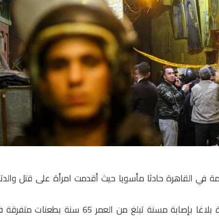
 في القاهرة حادثا مأسويا حيث أقدمت امرأة على قتل والدته
وتلقت أجهزة الأمن بمديرية أمن القاهرة بلاغا بإصابة مسنة تبلغ من العمر 65 سنة بطعنات م