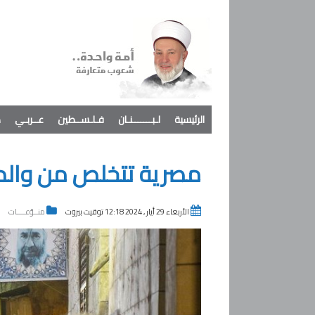
الرئيسية
لـبـــــــنـان
فـلـســطين
عــربـي
د
مصرية تتخلص من والدت
الأربعاء 29 أيار , 2024 12:18 توقيت بيروت
منــوّعــــات