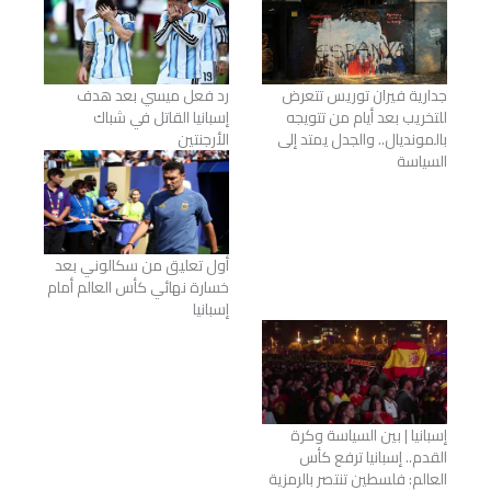
جدارية فيران توريس تتعرض
رد فعل ميسي بعد هدف
للتخريب بعد أيام من تتويجه
إسبانيا القاتل في شباك
بالمونديال.. والجدل يمتد إلى
الأرجنتين
السياسة
أول تعليق من سكالوني بعد
خسارة نهائي كأس العالم أمام
إسبانيا
إسبانيا | بين السياسة وكرة
القدم.. إسبانيا ترفع كأس
العالم: فلسطين تنتصر بالرمزية