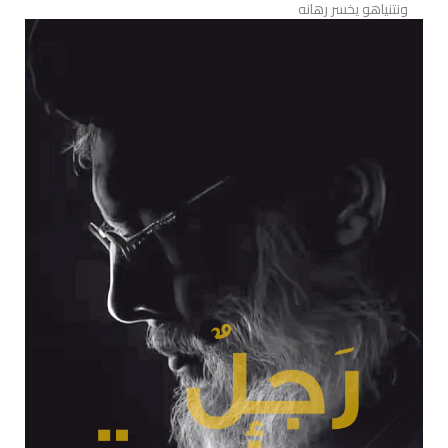
ونتنياهو يخسر رهانه