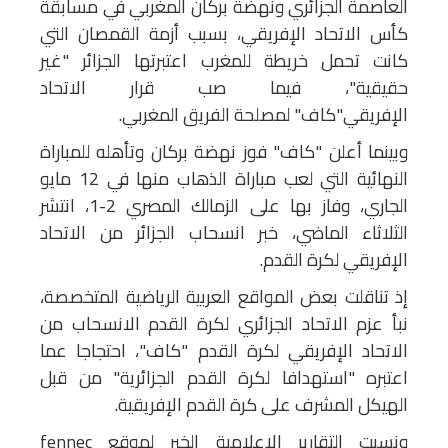
العاصمة الجزائري ونهضة بركان المغربي في مسابقة
كأس الاتحاد الإفريقي، بسبب أزمة القمصان التي
كانت تحمل خريطة للمغرب اعتبرتها الجزائر "غير
حقيقية"، فيما صب قرار الاتحاد
الإفريقي"كاف" لمصلحة الفريق المغربي.
وبينما أعلن "كاف" فوز نهضة بركان وتأهله للمباراة
النهائية التي لعب مباراة الذهاب منها في 12 مايو
الجاري، وفاز بها على الزمالك المصري 2-1، انتشر
الثلاثاء الماضي، خبر انسحاب الجزائر من الاتحاد
الإفريقي لكرة القدم.
إذ تناقلت بعض المواقع العربية الرياضية المتخصصة،
نبأ عزم الاتحاد الجزائري لكرة القدم الانسحاب من
الاتحاد الإفريقي لكرة القدم "كاف"، احتجاجا عما
اعتبره "استهدافا لكرة القدم الجزائرية" من قبل
الهيكل المشرف على كرة القدم الإفريقية.
ونسبت التقارير الإعلامية الخبر لموقع fennec