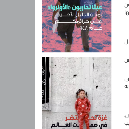
ن
تها
ال
ومن
جة في
به
صلين.
يب