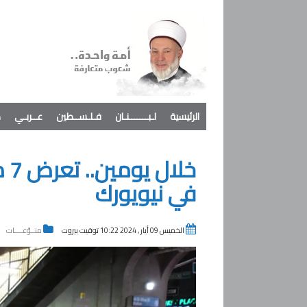
الرئيسية
لـبـــــــنـان
فـلـســطين
عــربـي
د
خل
في نيويورك
الخميس 09 أيار , 2024 10:22 توقيت بيروت
منــوّعــــات