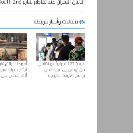
الاثنان الآخران عند تقاطع شارع South 2nd وشارع Keap في بروكلين.
مقالات وأخبار مرتبطة
عودة 127 مهاجراً غير نظامي
أميركا | حرائق غ
من تونس إلى غينيا ضمن
برنامج العودة الطوعية
ألف شخص على ال