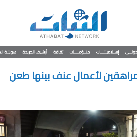
ولــي
إسـلاميــّـــات
منــوّعــــات
ثقافة
أرشيف الجريدة
هويـّـة ا
ال يومين.. تعرض 7 مراهقين لأعمال عنف بينها طعن