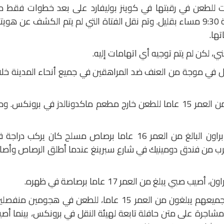
ت للطعن في رقبتها في كوينز بوليفارد على بعد خطوات فقط م
محطة شارع 46 في سانيسايد قبل الساعة 9:30 مساء بقليل. وتم نقل الفتاة التي لم يتم الكشف عن هوي
ها.
، لكن لم يتم توجيه أي اتهامات إليه.
ل في موجة من العنف ضد المراهقين في جميع أنحاء المدينة خل
وقبل ساعات فقط، تعرض صبيان يبلغان من العمر 15 عاما للطعن خارج مطعم ماكدونالدز في برونكس. 
ويوم الثلاثاء، قتل لاعب الهوكي ماكي براون البالغ من العمر 16 عاما برصاص مسلح كان يركب درا
رب من فندق دومينيك في شارع سبرينغ عندما أطلق الرصاص وأصا
يبلغ من العمر 17 عاما برصاصة في ظهره.
ويوم الثلاثاء أيضا، تعرض ثلاثة مراهقين جميعهم يبلغون من العمر 15 عاما، للطعن في هجومين منف
مشاجرة على متن حافلة تابعة لهيئة النقل في برونكس، بينما أص