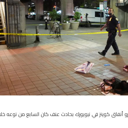
ا عند محطة مترو أنفاق كوينز في نيويورك بحادث عنف كان السابع من نوعه خل