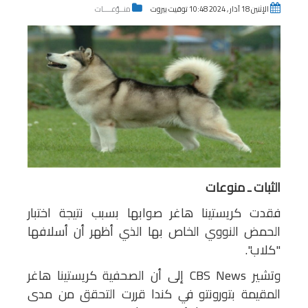
الإثنين 18 آذار , 2024 10:48 توقيت بيروت
منــوّعــــات
الثبات ـ منوعات
فقدت كريستينا هاغر صوابها بسبب نتيجة اختبار
الحمض النووي الخاص بها الذي أظهر أن أسلافها
"كلاب".
وتشير CBS News إلى أن الصحفية كريستينا هاغر
المقيمة بتورونتو في كندا قررت التحقق من مدى