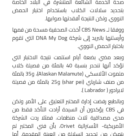
صحة الخدمة الشائعة المنتشرة في البلاد الخاصة
بتحديد سلالات الكلاب باستخدام اختبار الحمض
النووي. ولكن النتيجة أفقدتها صوابها.
ووفقا لـ CBS News أخذت الصحفية مسحة من فمها
وأرسلتها بالبريد إلى شركة DNA My Dog التي تقوم
باختبار الحمض النووي.
وبعد مضي بضعة أيام استلمت نتيجة الاختبار التي
تؤكد أنها تنحدر بنسبة 40 بالمئة من فصيلة كلاب
ملموت الألاسكي (Alaskan Malamute)‏، و35 بالمئة
من صنف شارباي (shar pei) و25 بالمئة من فصيلة
لابرادور ( Labrador ‏).
وبالطبع رفضت إدارة المختبر التعليق على الأمر. ولكن
في CBS يؤكدون أن السيدة أرادت التأكد فقط من
مدى مصداقية ثلاث منظمات. فمثلا ردت الشركة
الأمريكية- الأسترالية Orivet، بأن فني المختبر لم
يتمكن من تحديد السلالة من العينة المقدمة. أما