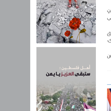
تٍ
هي
 المفاجئ في عام 2021 بإغلاق
ى،
حقّ عدد من