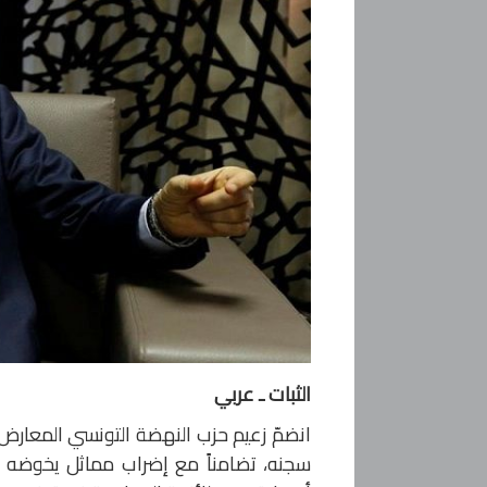
الثبات ـ عربي
سجنه، تضامناً مع إضراب مماثل يخوضه ا