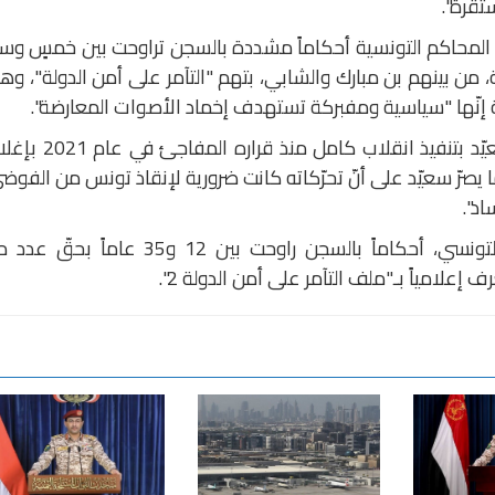
تقرة".
المحاكم التونسية أحكاماً مشددة بالسجن تراوحت بين خمسٍ وس
من بينهم بن مبارك والشابي، بتهم "التآمر على أمن الدولة"، و
إنّها "سياسية ومفبركة تستهدف إخماد الأصوات المعارضة".
وتواصل المعارضة اتهام الرئيس قيس سعيّد بتنفيذ انقلاب كامل منذ قراره
ا يصرّ سعيّد على أنّ تحرّكاته كانت ضرورية لإنقاذ تونس من الفوض
د".
وفي تموز/يوليو الماضي، أصدر القضاء التونسي، أحكاماً بالسجن راوحت بين 12 و35 عاماً ب
إعلامياً بـ"ملف التآمر على أمن الدولة 2".