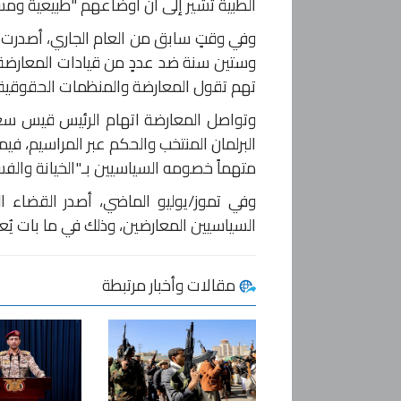
الطبية تشير إلى أن أوضاعهم "طبيعية ومس
وفي وقتٍ سابق من العام الجاري، أصدرت 
وستين سنة ضد عددٍ من قيادات المعارضة، 
تهم تقول المعارضة والمنظمات الحقوقية 
البرلمان المنتخب والحكم عبر المراسيم، فيم
متهماً خصومه السياسيين بـ"الخيانة والفسا
السياسيين المعارضين، وذلك في ما بات يُعرف 
مقالات وأخبار مرتبطة