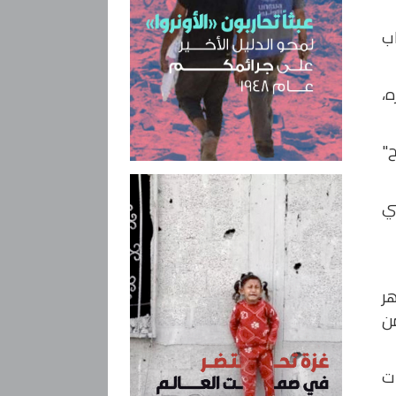
ب
ه،
ح"
أجنبي
هر
من
ات