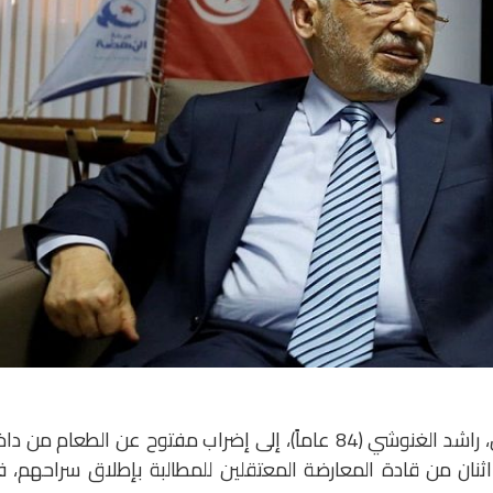
انضمّ زعيم حزب النهضة التونسي المعارض، راشد الغنوشي (84 عاماً)، إلى إضراب مفتوح عن الطعام من 
ثنان من قادة المعارضة المعتقلين للمطالبة بإطلاق سراحهم، 