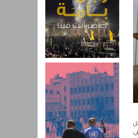
داخل
في