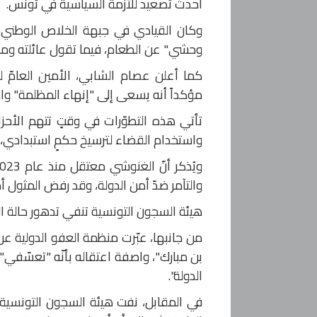
أحدث تصعيد للأزمة السياسية في تونس.
وكان القيادي في جبهة الخلاص الوطني، 
وحشي" عن الطعام، فيما تقول عائلته ومحا
كما أعلن عصام الشابي، الأمين العامّ لل
مؤكداً أنه يسعى إلى "إنهاء المظلمة" واس
تأتي هذه التطوّرات في وقتٍ تتهم الأحز
واستخدام القضاء لترسيخ حكمٍ استبدادي، و
والتآمر ضدّ أمن الدولة، وقد رفض المثول 
هيئة السجون التونسية تنفي تدهور حالة ا
من جانبها، عبّرت منظمة العفو الدولية 
بن مبارك"، واصفة اعتقاله بأنّه "تعسّفي" و
الدولة".
في المقابل، نفت هيئة السجون التونسية 