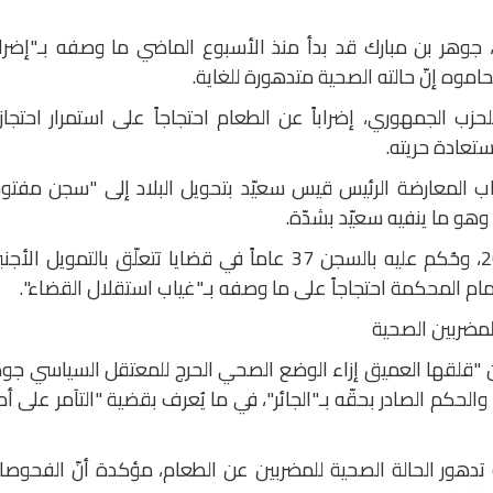
جوهر بن مبارك قد بدأ منذ الأسبوع الماضي ما وصفه بـ"إضرا
موه إنّ حالته الصحية متدهورة للغاية.
حزب الجمهوري، إضراباً عن الطعام احتجاجاً على استمرار احتجاز
تعادة حريته.
اب المعارضة الرئيس قيس سعيّد بتحويل البلاد إلى "سجن مفتو
هو ما ينفيه سعيّد بشدّة.
ويُذكر أنّ الغنوشي معتقل منذ عام 2023، وحُكم عليه بالسجن 37 عاماً في قضايا تتعلّق بالتمويل ال
أمام المحكمة احتجاجاً على ما وصفه بـ"غياب استقلال القضاء".
لمضربين الصحية
عن "قلقها العميق إزاء الوضع الصحي الحرج للمعتقل السياسي جو
الحكم الصادر بحقّه بـ"الجائر"، في ما يُعرف بقضية "التآمر على أ
تدهور الحالة الصحية للمضربين عن الطعام، مؤكدة أنّ الفحوص