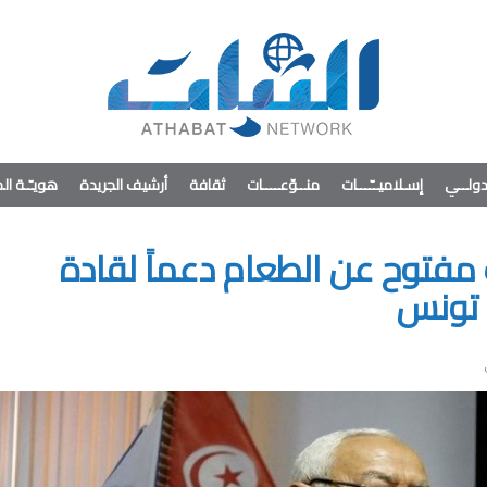
ولــي
إسـلاميــّـــات
منــوّعــــات
ثقافة
أرشيف الجريدة
هويـّـة ا
مفتوح عن الطعام دعماً لقادة
 تونس