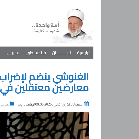
الرئيسية
لـبـــــــنـان
فـلـســطين
عــربـي
د
الغنوشي ينضم لإضراب 
معارضين معتقلين في
السبت 08 تشرين الثاني , 2025 09:05 توقيت بيروت
عــربـي